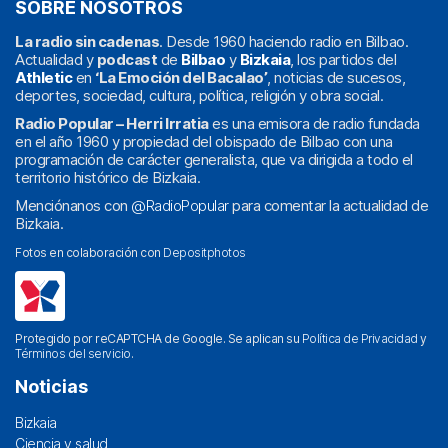
SOBRE NOSOTROS
La radio sin cadenas
. Desde 1960 haciendo radio en Bilbao.
Actualidad y
podcast
de
Bilbao
y
Bizkaia
, los partidos del
Athletic
en
‘La Emoción del Bacalao’
, noticias de sucesos,
deportes, sociedad, cultura, política, religión y obra social.
Radio Popular – Herri Irratia
es una emisora de radio fundada
en el año 1960 y propiedad del obispado de Bilbao con una
programación de carácter generalista, que va dirigida a todo el
territorio histórico de Bizkaia.
Menciónanos con
@RadioPopular
para comentar la actualidad de
Bizkaia.
Fotos en colaboración con
Depositphotos
Protegido por reCAPTCHA de Google. Se aplican su
Política de Privacidad
y
Términos del servicio
.
Noticias
Bizkaia
Ciencia y salud