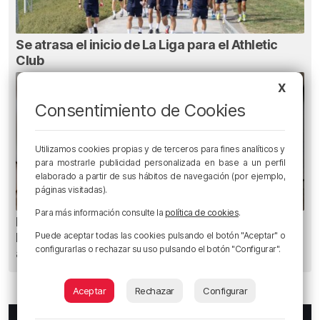
Se atrasa el inicio de La Liga para el Athletic
Club
X
Consentimiento de Cookies
Utilizamos cookies propias y de terceros para fines analíticos y
para mostrarle publicidad personalizada en base a un perfil
elaborado a partir de sus hábitos de navegación (por ejemplo,
páginas visitadas).
Para más información consulte la
política de cookies
.
Planes para este fin de semana en Bilbao,
Puede aceptar todas las cookies pulsando el botón "Aceptar" o
Bizkaia y alrededores: del 30 de julio al 2 de
configurarlas o rechazar su uso pulsando el botón "Configurar".
agosto
Aceptar
Rechazar
Configurar