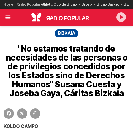
Saltar
Hoy en Radio Popular
Athletic Club de Bilbao
Bilbao
Bilbao Basket
Bizka
al
contenido
R
ADIO POPULAR
BIZKAIA
"No estamos tratando de
necesidades de las personas o
de privilegios concedidos por
los Estados sino de Derechos
Humanos" Susana Cuesta y
Joseba Gaya, Cáritas Bizkaia
KOLDO CAMPO