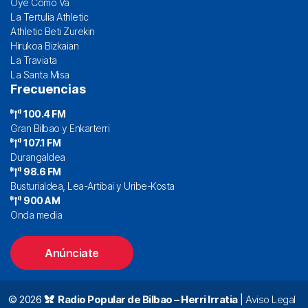
Oye Cómo Va
La Tertulia Athletic
Athletic Beti Zurekin
Hirukoa Bizkaian
La Traviata
La Santa Misa
Frecuencias
100.4 FM
Gran Bilbao y Enkarterri
107.1 FM
Durangaldea
98.6 FM
Busturialdea, Lea-Artibai y Uribe-Kosta
900 AM
Onda media
Anúnciate
© 2026
Radio Popular de Bilbao – Herri Irratia
|
Aviso Legal