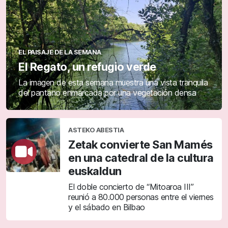
EL PAISAJE DE LA SEMANA
El Regato, un refugio verde
La imagen de esta semana muestra una vista tranquila
del pantano enmarcada por una vegetación densa
ASTEKO ABESTIA
Zetak convierte San Mamés
en una catedral de la cultura
euskaldun
El doble concierto de “Mitoaroa III”
reunió a 80.000 personas entre el viernes
y el sábado en Bilbao