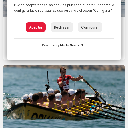
Puede aceptar todas las cookies pulsando el botón "Aceptar" o
configurarlas o rechazar su uso pulsando el botón "Configurar".
Isuntza se sube al podio en otra
Aceptar
Rechazar
Configurar
victoria de Orio
La Lekittarra completa una gran regata en casa y en una
Powered by
Media Sector S.L.
calle 2 en la que han bogado los tres primeros de la
clasificación final