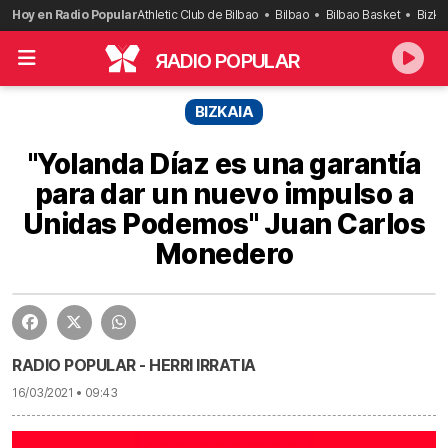
Saltar
Hoy en Radio Popular
Athletic Club de Bilbao
Bilbao
Bilbao Basket
Bizka
al
contenido
R
ADIO POPULAR
BIZKAIA
"Yolanda Díaz es una garantía
para dar un nuevo impulso a
Unidas Podemos" Juan Carlos
Monedero
RADIO POPULAR - HERRI IRRATIA
16/03/2021 • 09:43