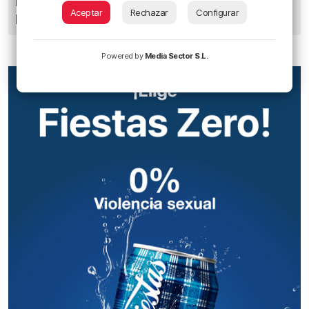
Euskadi registra 27 picaduras de carabela
Aceptar
Rechazar
Configurar
portuguesa
Powered by
Media Sector S.L.