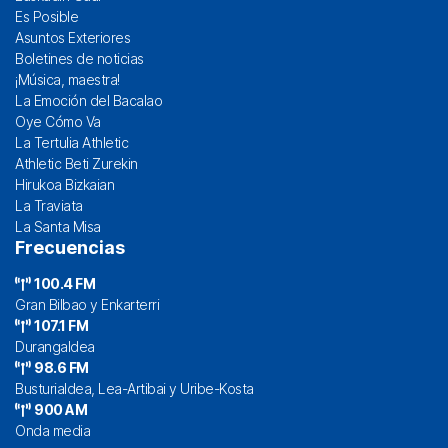
Es Posible
Asuntos Exteriores
Boletines de noticias
¡Música, maestra!
La Emoción del Bacalao
Oye Cómo Va
La Tertulia Athletic
Athletic Beti Zurekin
Hirukoa Bizkaian
La Traviata
La Santa Misa
Frecuencias
100.4 FM
Gran Bilbao y Enkarterri
107.1 FM
Durangaldea
98.6 FM
Busturialdea, Lea-Artibai y Uribe-Kosta
900 AM
Onda media