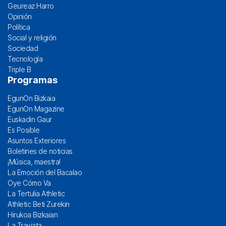
Geureaz Harro
Opinión
Política
Social y religión
Sociedad
Tecnología
Triple B
Programas
EgunOn Bizkaia
EgunOn Magazine
Euskadin Gaur
Es Posible
Asuntos Exteriores
Boletines de noticias
¡Música, maestra!
La Emoción del Bacalao
Oye Cómo Va
La Tertulia Athletic
Athletic Beti Zurekin
Hirukoa Bizkaian
La Traviata