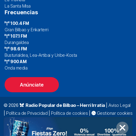
La Santa Misa
Frecuencias
100.4 FM
Gran Bilbao y Enkarterri
107.1 FM
Durangaldea
98.6 FM
Busturialdea, Lea-Artibai y Uribe-Kosta
900 AM
Onda media
Anúnciate
© 2026
Radio Popular de Bilbao – Herri Irratia
|
Aviso Legal
|
Política de Privacidad
|
Política de cookies
|
Gestionar cookies
Alda. Mazarredo, 47 – 7º 48009 Bilbao |
94 423 92 00
|
oyentes@radiopopular.com