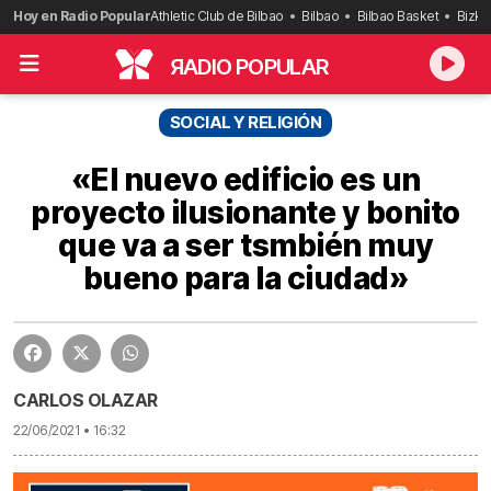
Saltar
Hoy en Radio Popular
Athletic Club de Bilbao
Bilbao
Bilbao Basket
Bizka
al
contenido
R
ADIO POPULAR
SOCIAL Y RELIGIÓN
«El nuevo edificio es un
proyecto ilusionante y bonito
que va a ser tsmbién muy
bueno para la ciudad»
CARLOS OLAZAR
22/06/2021 • 16:32