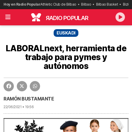
Saltar
Hoy en Radio Popular
Athletic Club de Bilbao
Bilbao
Bilbao Basket
Bizka
al
contenido
R
ADIO POPULAR
EUSKADI
LABORALnext, herramienta de
trabajo para pymes y
autónomos
RAMÓN BUSTAMANTE
22/06/2021 • 19:56