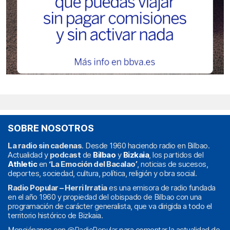
SOBRE NOSOTROS
La radio sin cadenas
. Desde 1960 haciendo radio en Bilbao.
Actualidad y
podcast
de
Bilbao
y
Bizkaia
, los partidos del
Athletic
en
‘La Emoción del Bacalao’
, noticias de sucesos,
deportes, sociedad, cultura, política, religión y obra social.
Radio Popular – Herri Irratia
es una emisora de radio fundada
en el año 1960 y propiedad del obispado de Bilbao con una
programación de carácter generalista, que va dirigida a todo el
territorio histórico de Bizkaia.
Menciónanos con
@RadioPopular
para comentar la actualidad de