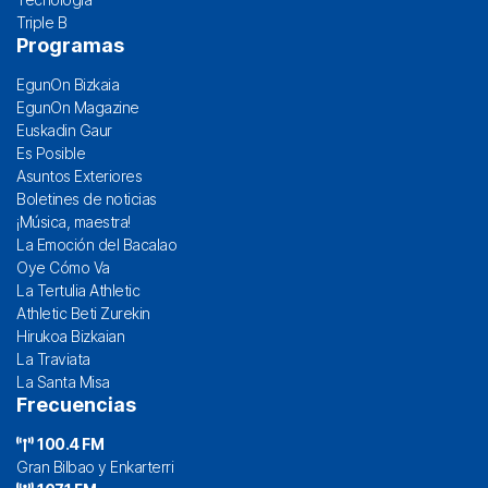
Triple B
Programas
EgunOn Bizkaia
EgunOn Magazine
Euskadin Gaur
Es Posible
Asuntos Exteriores
Boletines de noticias
¡Música, maestra!
La Emoción del Bacalao
Oye Cómo Va
La Tertulia Athletic
Athletic Beti Zurekin
Hirukoa Bizkaian
La Traviata
La Santa Misa
Frecuencias
100.4 FM
Gran Bilbao y Enkarterri