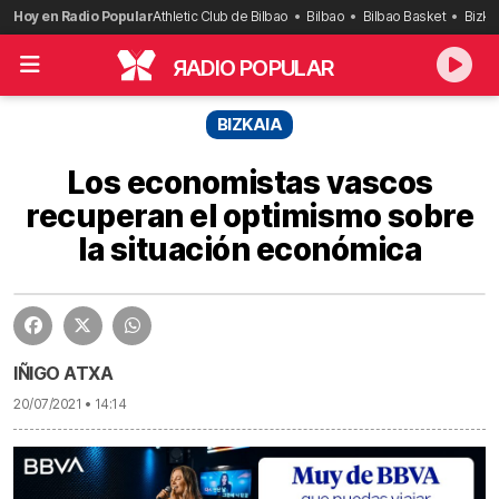
Saltar
Hoy en Radio Popular
Athletic Club de Bilbao
Bilbao
Bilbao Basket
Bizka
al
contenido
R
ADIO POPULAR
BIZKAIA
Los economistas vascos
recuperan el optimismo sobre
la situación económica
IÑIGO ATXA
20/07/2021 • 14:14