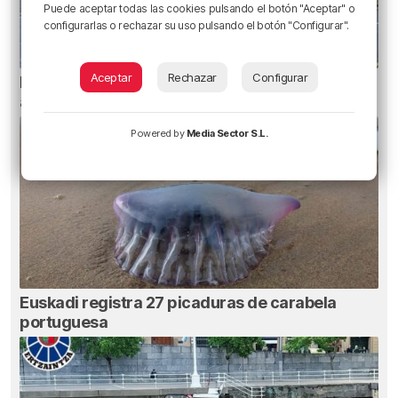
Puede aceptar todas las cookies pulsando el botón "Aceptar" o
configurarlas o rechazar su uso pulsando el botón "Configurar".
Aceptar
Rechazar
Configurar
Planes para esta semana en Bilbao, Bizkaia y
alrededores: del 4 al 10 de agosto
Powered by
Media Sector S.L.
Euskadi registra 27 picaduras de carabela
portuguesa