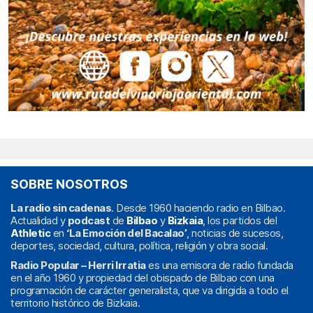
SOBRE NOSOTROS
La radio sin cadenas
. Desde 1960 haciendo radio en Bilbao.
Actualidad y
podcast
de
Bilbao
y
Bizkaia
, los partidos del
Athletic
en
‘La Emoción del Bacalao’
, noticias de sucesos,
deportes, sociedad, cultura, política, religión y obra social.
Radio Popular – Herri Irratia
es una emisora de radio fundada
en el año 1960 y propiedad del obispado de Bilbao con una
programación de carácter generalista, que va dirigida a todo el
territorio histórico de Bizkaia.