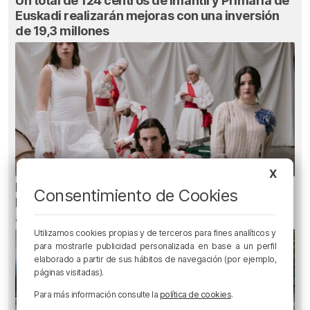
Un total de 124 centros de Infantil y Primaria de
Euskadi realizarán mejoras con una inversión
de 19,3 millones
X
Planes para este fin de semana en Bilbao,
Consentimiento de Cookies
Bizkaia y alrededores: del 30 de julio al 2 de
agosto
Utilizamos cookies propias y de terceros para fines analíticos y
para mostrarle publicidad personalizada en base a un perfil
elaborado a partir de sus hábitos de navegación (por ejemplo,
páginas visitadas).
Para más información consulte la
política de cookies
.