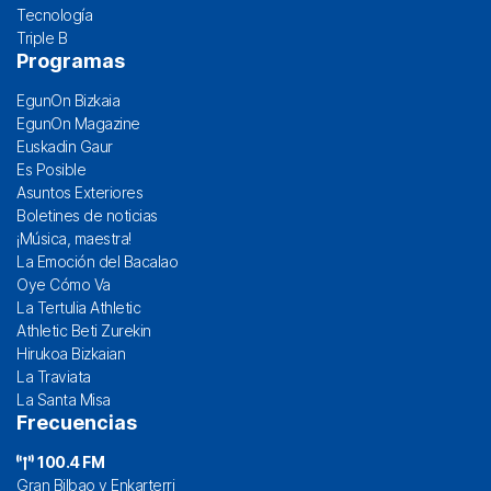
Tecnología
Triple B
Programas
EgunOn Bizkaia
EgunOn Magazine
Euskadin Gaur
Es Posible
Asuntos Exteriores
Boletines de noticias
¡Música, maestra!
La Emoción del Bacalao
Oye Cómo Va
La Tertulia Athletic
Athletic Beti Zurekin
Hirukoa Bizkaian
La Traviata
La Santa Misa
Frecuencias
100.4 FM
Gran Bilbao y Enkarterri