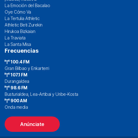
La Emoción del Bacalao
Oye Cómo Va
La Tertulia Athletic
Athletic Beti Zurekin
Hirukoa Bizkaian
La Traviata
La Santa Misa
Frecuencias
100.4 FM
Gran Bilbao y Enkarterri
107.1 FM
Durangaldea
98.6 FM
Busturialdea, Lea-Artibai y Uribe-Kosta
900 AM
Onda media
Anúnciate