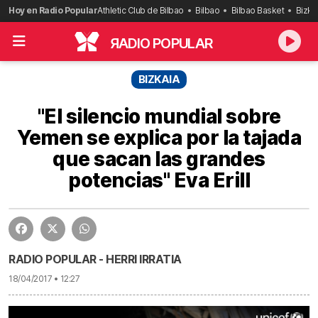
Saltar
Hoy en Radio Popular
Athletic Club de Bilbao
Bilbao
Bilbao Basket
Bizka
al
contenido
R
ADIO POPULAR
BIZKAIA
"El silencio mundial sobre
Yemen se explica por la tajada
que sacan las grandes
potencias" Eva Erill
RADIO POPULAR - HERRI IRRATIA
18/04/2017 • 12:27