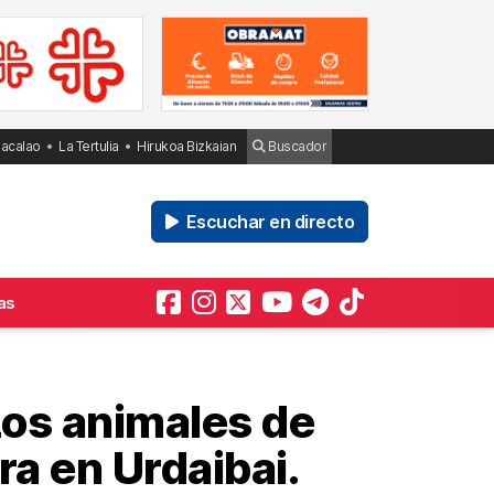
Bacalao
La Tertulia
Hirukoa Bizkaian
Buscador
Escuchar en directo
as
Los animales de
ra en Urdaibai.