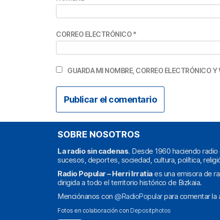
CORREO ELECTRÓNICO
*
GUARDA MI NOMBRE, CORREO ELECTRÓNICO Y 
SOBRE NOSOTROS
La radio sin cadenas
. Desde 1960 haciendo radio 
sucesos, deportes, sociedad, cultura, política, religi
Radio Popular – Herri Irratia
es una emisora de ra
dirigida a todo el territorio histórico de Bizkaia.
Menciónanos con
@RadioPopular
para comentar la a
Fotos en colaboración con
Depositphotos