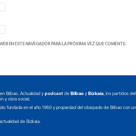
WEB EN ESTE NAVEGADOR PARA LA PRÓXIMA VEZ QUE COMENTE.
en Bilbao. Actualidad y
podcast
de
Bilbao
y
Bizkaia
, los partidos de
ón y obra social.
dio fundada en el año 1960 y propiedad del obispado de Bilbao con un
ctualidad de Bizkaia.