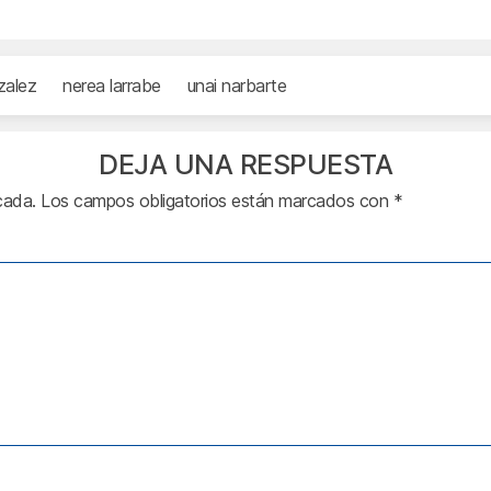
zalez
nerea larrabe
unai narbarte
DEJA UNA RESPUESTA
cada.
Los campos obligatorios están marcados con
*