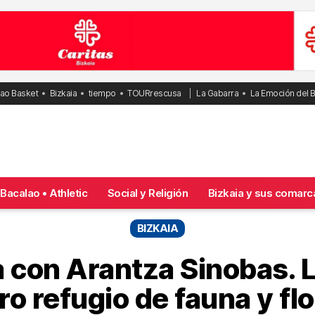
bao Basket
Bizkaia
tiempo
TOURrescusa
La Gabarra
La Emoción del 
Bacalao • Athletic
Social y Religión
Bizkaia y sus comarc
BIZKAIA
 con Arantza Sinobas. 
o refugio de fauna y flo