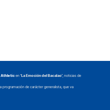
l
Athletic
en
‘La Emoción del Bacalao’
, noticias de
a programación de carácter generalista, que va