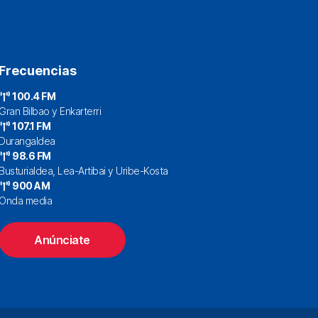
Frecuencias
100.4 FM
Gran Bilbao y Enkarterri
107.1 FM
Durangaldea
98.6 FM
Busturialdea, Lea-Artibai y Uribe-Kosta
900 AM
Onda media
Anúnciate