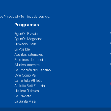
 de Privacidad
y
Términos del servicio
.
Programas
EgunOn Bizkaia
EgunOn Magazine
Euskadin Gaur
Es Posible
Asuntos Exteriores
Boletines de noticias
¡Música, maestra!
La Emoción del Bacalao
Oye Cómo Va
La Tertulia Athletic
Athletic Beti Zurekin
Hirukoa Bizkaian
La Traviata
La Santa Misa