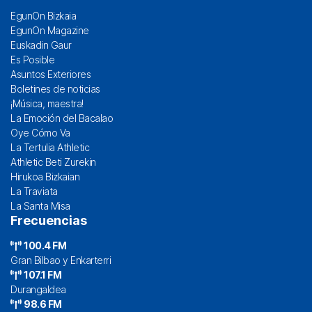
EgunOn Bizkaia
EgunOn Magazine
Euskadin Gaur
Es Posible
Asuntos Exteriores
Boletines de noticias
¡Música, maestra!
La Emoción del Bacalao
Oye Cómo Va
La Tertulia Athletic
Athletic Beti Zurekin
Hirukoa Bizkaian
La Traviata
La Santa Misa
Frecuencias
100.4 FM
Gran Bilbao y Enkarterri
107.1 FM
Durangaldea
98.6 FM