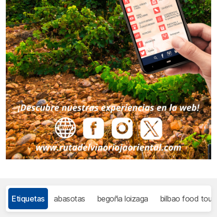
Etiquetas
abasotas
begoña loizaga
bilbao food tour