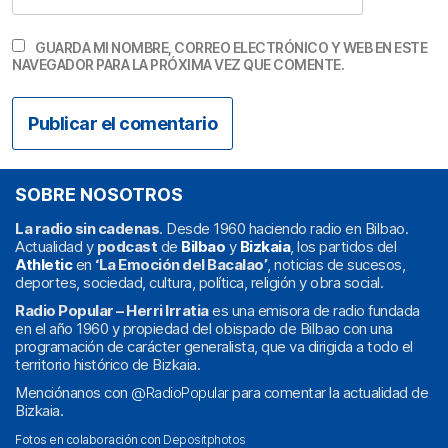
GUARDA MI NOMBRE, CORREO ELECTRÓNICO Y WEB EN ESTE
NAVEGADOR PARA LA PRÓXIMA VEZ QUE COMENTE.
SOBRE NOSOTROS
La radio sin cadenas
. Desde 1960 haciendo radio en Bilbao.
Actualidad y
podcast
de
Bilbao
y
Bizkaia
, los partidos del
Athletic
en
‘La Emoción del Bacalao’
, noticias de sucesos,
deportes, sociedad, cultura, política, religión y obra social.
Radio Popular – Herri Irratia
es una emisora de radio fundada
en el año 1960 y propiedad del obispado de Bilbao con una
programación de carácter generalista, que va dirigida a todo el
territorio histórico de Bizkaia.
Menciónanos con
@RadioPopular
para comentar la actualidad de
Bizkaia.
Fotos en colaboración con
Depositphotos