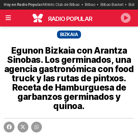
Saltar
Hoy en Radio Popular
Athletic Club de Bilbao
Bilbao
Bilbao Basket
Bizka
al
contenido
R
ADIO POPULAR
BIZKAIA
Egunon Bizkaia con Arantza
Sinobas. Los germinados, una
agencia gastronómica con food
truck y las rutas de pintxos.
Receta de Hamburguesa de
garbanzos germinados y
quinoa.