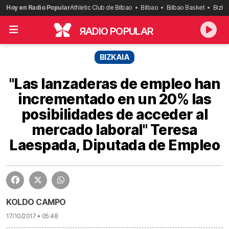
Saltar
Hoy en Radio Popular
Athletic Club de Bilbao
Bilbao
Bilbao Basket
Bizka
al
contenido
R
ADIO POPULAR
BIZKAIA
"Las lanzaderas de empleo han
incrementado en un 20% las
posibilidades de acceder al
mercado laboral" Teresa
Laespada, Diputada de Empleo
KOLDO CAMPO
17/10/2017 • 05:48