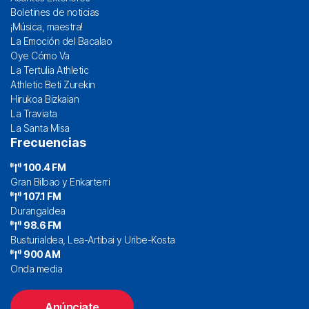
Boletines de noticias
¡Música, maestra!
La Emoción del Bacalao
Oye Cómo Va
La Tertulia Athletic
Athletic Beti Zurekin
Hirukoa Bizkaian
La Traviata
La Santa Misa
Frecuencias
100.4 FM
Gran Bilbao y Enkarterri
107.1 FM
Durangaldea
98.6 FM
Busturialdea, Lea-Artibai y Uribe-Kosta
900 AM
Onda media
Anúnciate