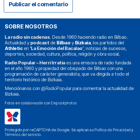
SOBRE NOSOTROS
La radio sin cadenas
. Desde 1960 haciendo radio en Bilbao.
Actualidad y
podcast
de
Bilbao
y
Bizkaia
, los partidos del
Athletic
en
‘La Emoción del Bacalao’
, noticias de sucesos,
deportes, sociedad, cultura, política, religión y obra social.
Radio Popular – Herri Irratia
es una emisora de radio fundada
en el año 1960 y propiedad del obispado de Bilbao con una
programación de carácter generalista, que va dirigida a todo el
territorio histórico de Bizkaia.
Menciónanos con
@RadioPopular
para comentar la actualidad de
Bizkaia.
Fotos en colaboración con
Depositphotos
Protegido por reCAPTCHA de Google. Se aplican su
Política de Privacidad
y
Términos del servicio
.