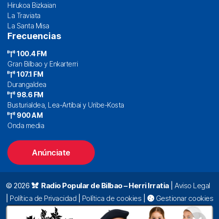
Hirukoa Bizkaian
La Traviata
La Santa Misa
Frecuencias
100.4 FM
Gran Bilbao y Enkarterri
107.1 FM
Durangaldea
98.6 FM
Busturialdea, Lea-Artibai y Uribe-Kosta
900 AM
Onda media
Anúnciate
© 2026
Radio Popular de Bilbao – Herri Irratia
|
Aviso Legal
|
Política de Privacidad
|
Política de cookies
|
Gestionar cookies
Alda. Mazarredo, 47 – 7º 48009 Bilbao |
94 423 92 00
|