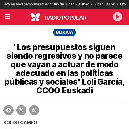
Saltar
Hoy en Radio Popular
Athletic Club de Bilbao
Bilbao
Bilbao Basket
Bizka
al
contenido
R
ADIO POPULAR
BIZKAIA
"Los presupuestos siguen
siendo regresivos y no parece
que vayan a actuar de modo
adecuado en las políticas
públicas y sociales" Loli García,
CCOO Euskadi
KOLDO CAMPO