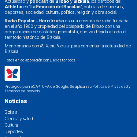
Actualidad y
podcast
de
Bilbao
y
Bizkaia
, los partidos del
Athletic
en
‘La Emoción del Bacalao’
, noticias de sucesos,
deportes, sociedad, cultura, política, religión y obra social.
Radio Popular – Herri Irratia
es una emisora de radio fundada
en el año 1960 y propiedad del obispado de Bilbao con una
programación de carácter generalista, que va dirigida a todo el
territorio histórico de Bizkaia.
Menciónanos con
@RadioPopular
para comentar la actualidad de
Bizkaia.
Fotos en colaboración con
Depositphotos
Protegido por reCAPTCHA de Google. Se aplican su
Política de Privacidad
y
Términos del servicio
.
Noticias
Bizkaia
Ciencia y salud
Cultura
Deportes