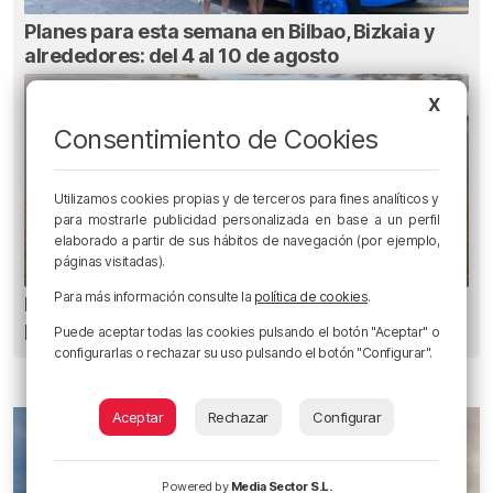
Planes para esta semana en Bilbao, Bizkaia y
alrededores: del 4 al 10 de agosto
X
Consentimiento de Cookies
Utilizamos cookies propias y de terceros para fines analíticos y
para mostrarle publicidad personalizada en base a un perfil
elaborado a partir de sus hábitos de navegación (por ejemplo,
páginas visitadas).
Para más información consulte la
política de cookies
.
Euskadi registra 27 picaduras de carabela
portuguesa
Puede aceptar todas las cookies pulsando el botón "Aceptar" o
configurarlas o rechazar su uso pulsando el botón "Configurar".
Aceptar
Rechazar
Configurar
Powered by
Media Sector S.L.