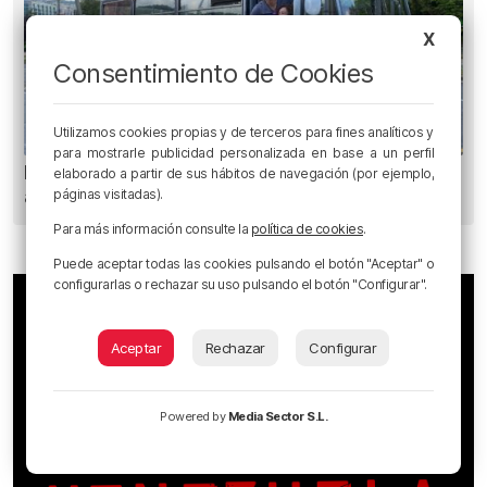
X
Consentimiento de Cookies
Utilizamos cookies propias y de terceros para fines analíticos y
para mostrarle publicidad personalizada en base a un perfil
Planes para esta semana en Bilbao, Bizkaia y
elaborado a partir de sus hábitos de navegación (por ejemplo,
alrededores: del 4 al 10 de agosto
páginas visitadas).
Para más información consulte la
política de cookies
.
Puede aceptar todas las cookies pulsando el botón "Aceptar" o
configurarlas o rechazar su uso pulsando el botón "Configurar".
Aceptar
Rechazar
Configurar
Powered by
Media Sector S.L.