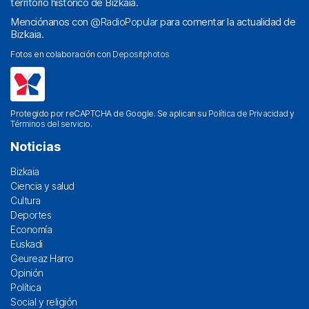
territorio histórico de Bizkaia.
Menciónanos con
@RadioPopular
para comentar la actualidad de
Bizkaia.
Fotos en colaboración con
Depositphotos
Protegido por reCAPTCHA de Google. Se aplican su
Política de Privacidad
y
Términos del servicio
.
Noticias
Bizkaia
Ciencia y salud
Cultura
Deportes
Economía
Euskadi
Geureaz Harro
Opinión
Política
Social y religión