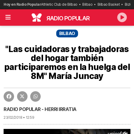
Saltar
Hoy en Radio Popular
Athletic Club de Bilbao
Bilbao
Bilbao Basket
Bizka
al
contenido
R
ADIO POPULAR
BILBAO
"Las cuidadoras y trabajadoras
del hogar también
participaremos en la huelga del
8M" María Juncay
RADIO POPULAR - HERRI IRRATIA
23/02/2018 • 12:59