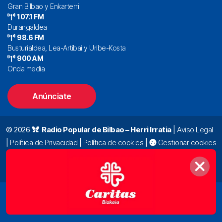
Gran Bilbao y Enkarterri
107.1 FM
Durangaldea
98.6 FM
Busturialdea, Lea-Artibai y Uribe-Kosta
900 AM
Onda media
Anúnciate
© 2026
Radio Popular de Bilbao – Herri Irratia
|
Aviso Legal
|
Política de Privacidad
|
Política de cookies
|
Gestionar cookies
Alda. Mazarredo, 47 – 7º 48009 Bilbao |
94 423 92 00
|
oyentes@radiopopular.com