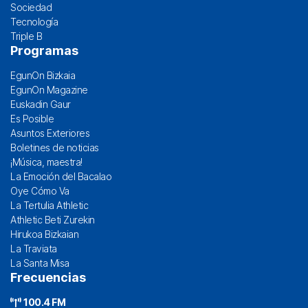
Sociedad
Tecnología
Triple B
Programas
EgunOn Bizkaia
EgunOn Magazine
Euskadin Gaur
Es Posible
Asuntos Exteriores
Boletines de noticias
¡Música, maestra!
La Emoción del Bacalao
Oye Cómo Va
La Tertulia Athletic
Athletic Beti Zurekin
Hirukoa Bizkaian
La Traviata
La Santa Misa
Frecuencias
100.4 FM