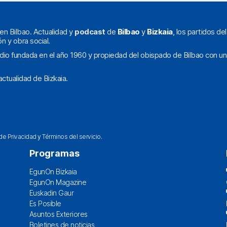
en Bilbao. Actualidad y
podcast
de
Bilbao
y
Bizkaia
, los partidos de
ón y obra social.
dio fundada en el año 1960 y propiedad del obispado de Bilbao con un
ctualidad de Bizkaia.
 de Privacidad
y
Términos del servicio
.
Programas
EgunOn Bizkaia
EgunOn Magazine
Euskadin Gaur
Es Posible
Asuntos Exteriores
Boletines de noticias