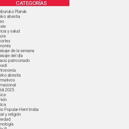
CATEGORÍAS
eburuko Planak
eko abestia
bao
kaia
ncia y salud
tura
ortes
nomía
paisaje de la semana
aisaje del día
acio patrocinado
kadi
tronomía
rko abestia
ormativos
ernacional
aldi 2025
ica
nión
tica
o Popular-Herri Irratia
al y religión
iedad
nología
le B