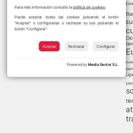
Exhi
Para más información consulte la
política de cookies
.
Ba
Puede aceptar todas las cookies pulsando el botón
su
"Aceptar" o configurarlas o rechazar su uso pulsando el
cu
botón "Configurar".
Dió
tie
Aceptar
Rechazar
Configurar
E
eusk
Powered by
Media Sector S.L.
jua
Lig
pla
s
ti
at
tr