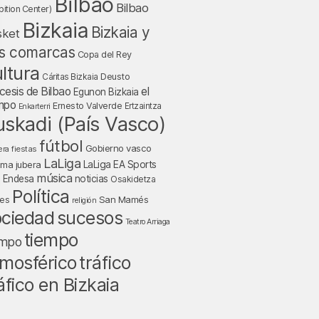
Bilbao
Bilbao
bition Center)
Bizkaia
Bizkaia y
sket
s comarcas
Copa del Rey
ltura
Deusto
Cáritas Bizkaia
cesis de Bilbao
el
Egunon Bizkaia
mpo
Ernesto Valverde
Ertzaintza
Enkarterri
uskadi (País Vasco)
fútbol
Gobierno vasco
fiestas
era
LaLiga
LaLiga EA Sports
nma jubera
música
a Endesa
noticias
Osakidetza
Política
San Mamés
nes
religión
ociedad
sucesos
Teatro Arriaga
tiempo
empo
tráfico
mosférico
áfico en Bizkaia