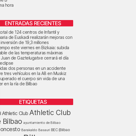
ima hora
ENTRADAS RECIENTES
otal de 124 centros de Infantil y
maria de Euskadi realizarán mejoras con
 inversión de 19,3 millones
tiempo este viernes en Bizkaia: subida
able de las temperaturas máximas
 Juan de Gaztelugatxe cerrará el día
 eclipse
idas dos personas en un accidente
re tres vehículos en la A8 en Muskiz
uperado el cuerpo sin vida de una
r en la ría de Bilbao
ETIQUETAS
Athletic Club
Athletic Club
B
 Bilbao
ayuntamiento de Bilbao
loncesto
BEC (Bilbao
Barakaldo
Basauri