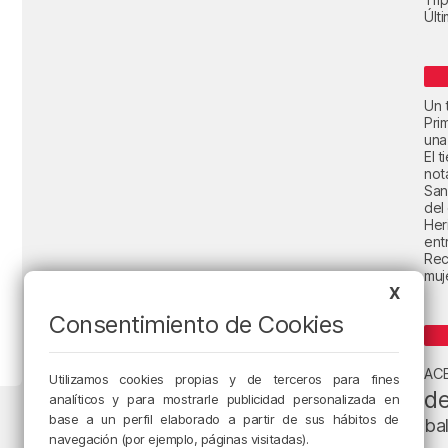
Últ
Un t
Pri
una
El 
not
San
del
Her
ent
Rec
muje
X
Consentimiento de Cookies
AC
Utilizamos cookies propias y de terceros para fines
de
analíticos y para mostrarle publicidad personalizada en
base a un perfil elaborado a partir de sus hábitos de
ba
navegación (por ejemplo, páginas visitadas).