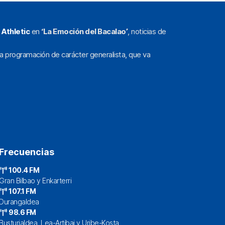
l
Athletic
en
‘La Emoción del Bacalao’
, noticias de
a programación de carácter generalista, que va
Frecuencias
100.4 FM
Gran Bilbao y Enkarterri
107.1 FM
Durangaldea
98.6 FM
Busturialdea, Lea-Artibai y Uribe-Kosta