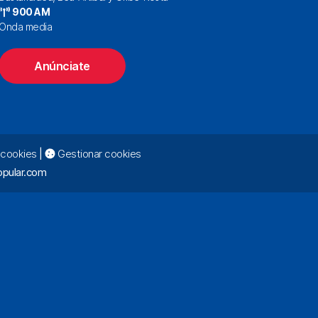
900 AM
Onda media
Anúnciate
e cookies
|
Gestionar cookies
pular.com