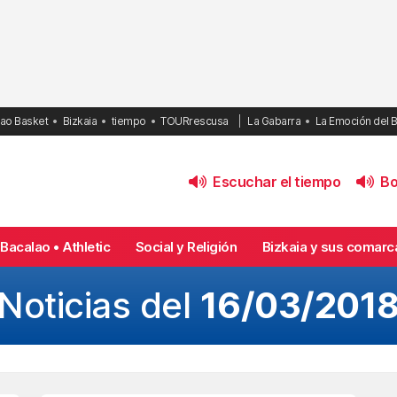
bao Basket
Bizkaia
tiempo
TOURrescusa
La Gabarra
La Emoción del 
Escuchar el tiempo
Bol
Bacalao • Athletic
Social y Religión
Bizkaia y sus comarc
Noticias del
16/03/201