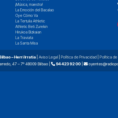
¡Música, maestra!
La Emoción del Bacalao
Oye Cómo Va
La Tertulia Athletic
Athletic Beti Zurekin
Hirukoa Bizkaian
La Traviata
La Santa Misa
lbao – Herri Irratia
|
Aviso Legal
|
Política de Privacidad
|
Política d
arredo, 47 – 7º 48009 Bilbao |
94 423 92 00
|
oyentes@radiopo