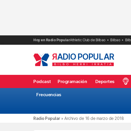
Saltar
al
contenido
Hoy en Radio Popular
Athletic Club de Bilbao
Bilbao
Bil
R
ADIO POPULAR
BILBO
HERRI
IRRATIA
Podcast
Programación
Deportes
Frecuencias
Radio Popular
»
Archivo de 16 de marzo de 2018