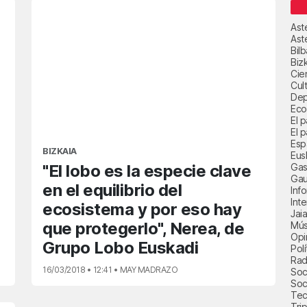
Ast
Ast
Bil
Biz
Cie
Cul
Dep
Eco
El 
El p
Esp
BIZKAIA
Eus
Gas
"El lobo es la especie clave
Gau
en el equilibrio del
Inf
Int
ecosistema y por eso hay
Jai
que protegerlo", Nerea, de
Mús
Opi
Grupo Lobo Euskadi
Polí
Radi
16/03/2018 • 12:41 • MAY MADRAZO
Soci
Soc
Tec
Trip