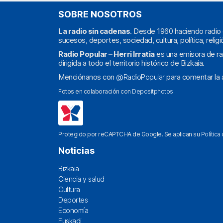
SOBRE NOSOTROS
La radio sin cadenas
. Desde 1960 haciendo radio 
sucesos, deportes, sociedad, cultura, política, religi
Radio Popular – Herri Irratia
es una emisora de ra
dirigida a todo el territorio histórico de Bizkaia.
Menciónanos con
@RadioPopular
para comentar la a
Fotos en colaboración con
Depositphotos
Protegido por reCAPTCHA de Google. Se aplican su
Política
Noticias
Bizkaia
Ciencia y salud
Cultura
Deportes
Economía
Euskadi