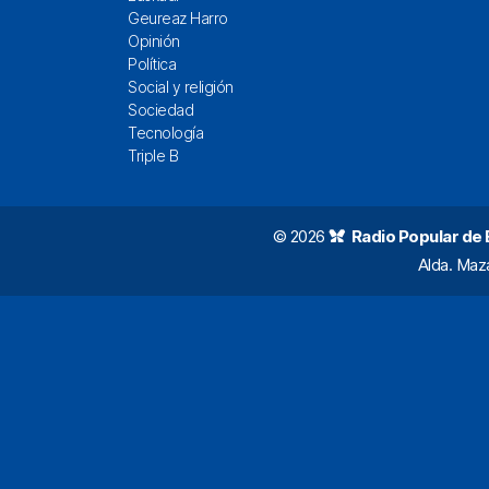
Geureaz Harro
Opinión
Política
Social y religión
Sociedad
Tecnología
Triple B
© 2026
Radio Popular de Bi
Alda. Maz