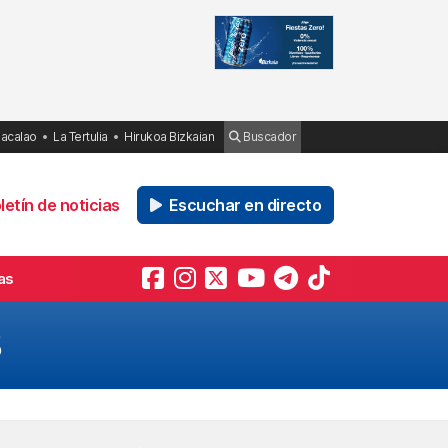
Bacalao
La Tertulia
Hirukoa Bizkaian
Buscador
etín de noticias
Escuchar en directo
as
8