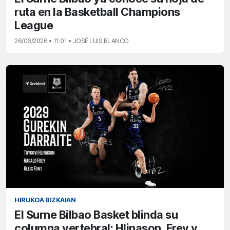
ruta en la Basketball Champions
League
26/06/2026 • 11:01 • JOSÉ LUIS BLANCO
HIRUKOA BIZKAIAN
El Surne Bilbao Basket blinda su
columna vertebral: Hlinason, Frey y