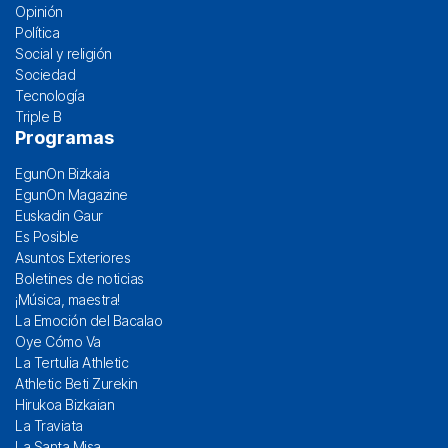
Opinión
Política
Social y religión
Sociedad
Tecnología
Triple B
Programas
EgunOn Bizkaia
EgunOn Magazine
Euskadin Gaur
Es Posible
Asuntos Exteriores
Boletines de noticias
¡Música, maestra!
La Emoción del Bacalao
Oye Cómo Va
La Tertulia Athletic
Athletic Beti Zurekin
Hirukoa Bizkaian
La Traviata
La Santa Misa