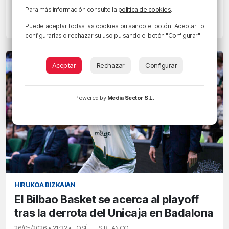
aprovecharla»
Para más información consulte la
política de cookies
.
Puede aceptar todas las cookies pulsando el botón "Aceptar" o
27/05/2026 • 19:14 • JOSÉ LUIS BLANCO
configurarlas o rechazar su uso pulsando el botón "Configurar".
Aceptar
Rechazar
Configurar
Powered by
Media Sector S.L.
HIRUKOA BIZKAIAN
El Bilbao Basket se acerca al playoff
tras la derrota del Unicaja en Badalona
26/05/2026 • 21:32 • JOSÉ LUIS BLANCO