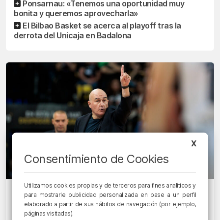
Ponsarnau: «Tenemos una oportunidad muy
bonita y queremos aprovecharla»
El Bilbao Basket se acerca al playoff tras la
derrota del Unicaja en Badalona
X
Consentimiento de Cookies
Utilizamos cookies propias y de terceros para fines analíticos y
HIRUKOA BIZKAIAN
para mostrarle publicidad personalizada en base a un perfil
Ponsarnau: «Tenemos una
elaborado a partir de sus hábitos de navegación (por ejemplo,
páginas visitadas).
oportunidad muy bonita y queremos