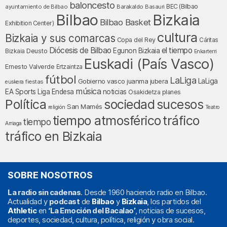
baloncesto
BEC (Bilbao
ayuntamiento de Bilbao
Barakaldo
Basauri
Bilbao
Bizkaia
Bilbao Basket
Exhibition Center)
cultura
Bizkaia y sus comarcas
Copa del Rey
Cáritas
Diócesis de Bilbao
el tiempo
Egunon Bizkaia
Deusto
Bizkaia
Enkarterri
Euskadi (País Vasco)
Ernesto Valverde
Ertzaintza
fútbol
LaLiga
LaLiga
Gobierno vasco
juanma jubera
fiestas
euskera
música
EA Sports
Liga Endesa
noticias
Osakidetza
planes
Política
sociedad
sucesos
San Mamés
religión
Teatro
tráfico
tiempo atmosférico
tiempo
Arriaga
tráfico en Bizkaia
SOBRE NOSOTROS
La radio sin cadenas
. Desde 1960 haciendo radio en Bilbao.
Actualidad y
podcast
de
Bilbao
y
Bizkaia
, los partidos del
Athletic
en
‘La Emoción del Bacalao’
, noticias de sucesos,
deportes, sociedad, cultura, política, religión y obra social.