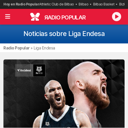
Saltar
Hoy en Radio Popular
Athletic Club de Bilbao
Bilbao
Bilbao Basket
Bizka
al
contenido
R
ADIO POPULAR
Noticias sobre Liga Endesa
Radio Popular
»
Liga Endesa