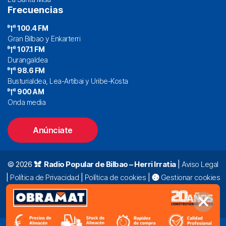
Frecuencias
100.4 FM
Gran Bilbao y Enkarterri
107.1 FM
Durangaldea
98.6 FM
Busturialdea, Lea-Artibai y Uribe-Kosta
900 AM
Onda media
Anúnciate
© 2026
Radio Popular de Bilbao – Herri Irratia
|
Aviso Legal
|
Política de Privacidad
|
Política de cookies
|
Gestionar cookies
Alda. Mazarredo, 47 – 7º 48009 Bilbao |
94 423 92 00
|
oyentes@radiopopular.com