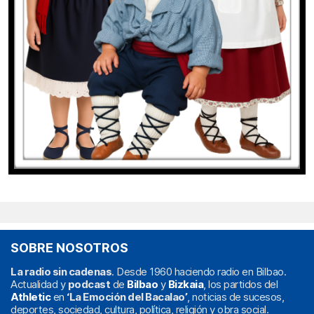
SOBRE NOSOTROS
La radio sin cadenas
. Desde 1960 haciendo radio en Bilbao.
Actualidad y
podcast
de
Bilbao
y
Bizkaia
, los partidos del
Athletic
en
‘La Emoción del Bacalao’
, noticias de sucesos,
deportes, sociedad, cultura, política, religión y obra social.