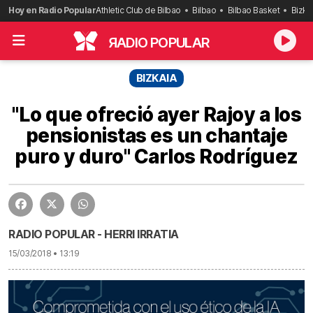
Saltar
Hoy en Radio Popular
Athletic Club de Bilbao
Bilbao
Bilbao Basket
Bizka
al
contenido
R
ADIO POPULAR
BIZKAIA
"Lo que ofreció ayer Rajoy a los
pensionistas es un chantaje
puro y duro" Carlos Rodríguez
RADIO POPULAR - HERRI IRRATIA
15/03/2018 • 13:19