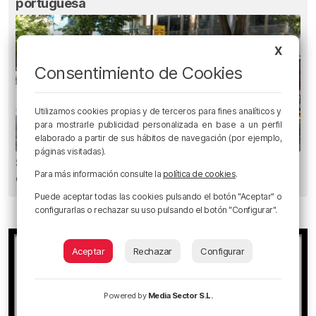
portuguesa
X
Consentimiento de Cookies
Utilizamos cookies propias y de terceros para fines analíticos y
para mostrarle publicidad personalizada en base a un perfil
elaborado a partir de sus hábitos de navegación (por ejemplo,
páginas visitadas).
Se incendia un vehículo eléctrico en el parking
Para más información consulte la
política de cookies
.
del edificio Granada en Bilbao
Puede aceptar todas las cookies pulsando el botón "Aceptar" o
configurarlas o rechazar su uso pulsando el botón "Configurar".
Aceptar
Rechazar
Configurar
Powered by
Media Sector S.L.