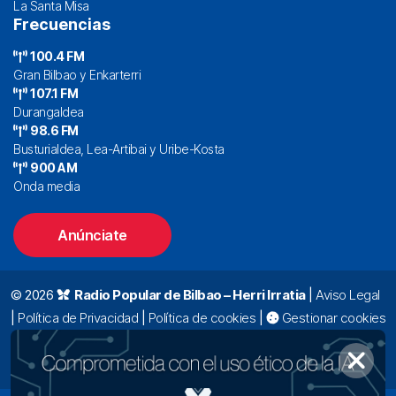
La Santa Misa
Frecuencias
100.4 FM
Gran Bilbao y Enkarterri
107.1 FM
Durangaldea
98.6 FM
Busturialdea, Lea-Artibai y Uribe-Kosta
900 AM
Onda media
Anúnciate
© 2026
Radio Popular de Bilbao – Herri Irratia
|
Aviso Legal
|
Política de Privacidad
|
Política de cookies
|
Gestionar cookies
Alda. Mazarredo, 47 – 7º 48009 Bilbao |
94 423 92 00
|
oyentes@radiopopular.com