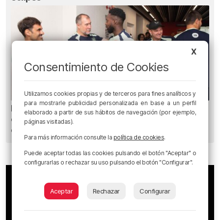
X
Consentimiento de Cookies
Utilizamos cookies propias y de terceros para fines analíticos y
para mostrarle publicidad personalizada en base a un perfil
El Athletic incorpora a Andrew Hughes, el
elaborado a partir de sus hábitos de navegación (por ejemplo,
especialista a balón parado de la selección
páginas visitadas).
escocesa
Para más información consulte la
política de cookies
.
Puede aceptar todas las cookies pulsando el botón "Aceptar" o
configurarlas o rechazar su uso pulsando el botón "Configurar".
Aceptar
Rechazar
Configurar