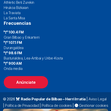
Athletic Beti Zurekin
Hirukoa Bizkaian
La Traviata
La Santa Misa
Frecuencias
100.4 FM
Gran Bilbao y Enkarterri
107.1 FM
Durangaldea
98.6 FM
Busturialdea, Lea-Artibai y Uribe-Kosta
900 AM
Onda media
Anúnciate
© 2026
Radio Popular de Bilbao – Herri Irratia
|
Aviso Legal
|
Política de Privacidad
|
Política de cookies
|
Gestionar cookies