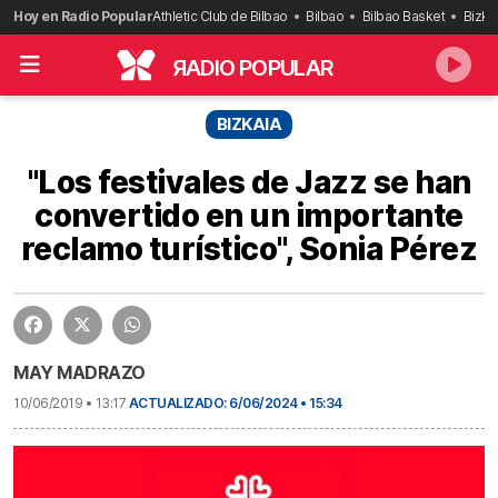
Saltar
Hoy en Radio Popular
Athletic Club de Bilbao
Bilbao
Bilbao Basket
Bizka
al
contenido
R
ADIO POPULAR
BIZKAIA
"Los festivales de Jazz se han
convertido en un importante
reclamo turístico", Sonia Pérez
MAY MADRAZO
10/06/2019 • 13:17
ACTUALIZADO: 6/06/2024 • 15:34