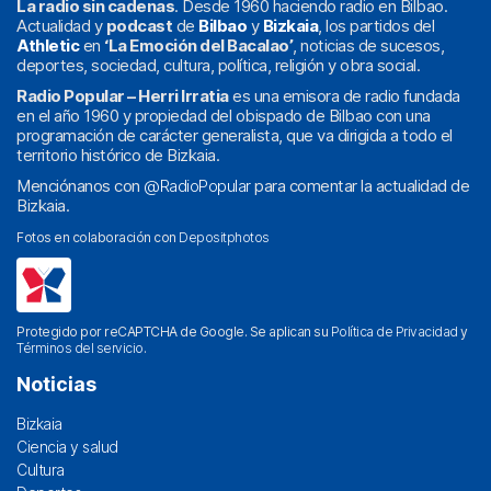
La radio sin cadenas
. Desde 1960 haciendo radio en Bilbao.
Actualidad y
podcast
de
Bilbao
y
Bizkaia
, los partidos del
Athletic
en
‘La Emoción del Bacalao’
, noticias de sucesos,
deportes, sociedad, cultura, política, religión y obra social.
Radio Popular – Herri Irratia
es una emisora de radio fundada
en el año 1960 y propiedad del obispado de Bilbao con una
programación de carácter generalista, que va dirigida a todo el
territorio histórico de Bizkaia.
Menciónanos con
@RadioPopular
para comentar la actualidad de
Bizkaia.
Fotos en colaboración con
Depositphotos
Protegido por reCAPTCHA de Google. Se aplican su
Política de Privacidad
y
Términos del servicio
.
Noticias
Bizkaia
Ciencia y salud
Cultura