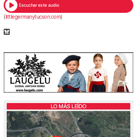
Escuchar este audio
(
littlegermanytucson.com
)
LO MÁS LEÍDO