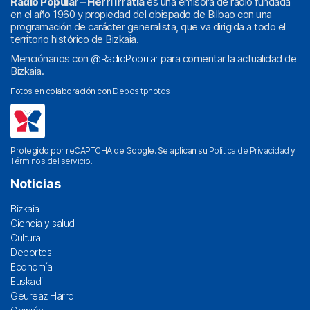
Radio Popular – Herri Irratia
es una emisora de radio fundada
en el año 1960 y propiedad del obispado de Bilbao con una
programación de carácter generalista, que va dirigida a todo el
territorio histórico de Bizkaia.
Menciónanos con
@RadioPopular
para comentar la actualidad de
Bizkaia.
Fotos en colaboración con
Depositphotos
Protegido por reCAPTCHA de Google. Se aplican su
Política de Privacidad
y
Términos del servicio
.
Noticias
Bizkaia
Ciencia y salud
Cultura
Deportes
Economía
Euskadi
Geureaz Harro