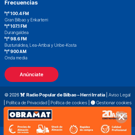
Frecuencias
100.4 FM
Gran Bilbao y Enkarterri
107.1 FM
Durangaldea
98.6 FM
Busturialdea, Lea-Artibai y Uribe-Kosta
900 AM
Onda media
Anúnciate
© 2026
Radio Popular de Bilbao – Herri Irratia
|
Aviso Legal
|
Política de Privacidad
|
Política de cookies
|
Gestionar cookies
Alda. Mazarredo, 47 – 7º 48009 Bilbao |
94 423 92 00
|
oyentes@radiopopular.com