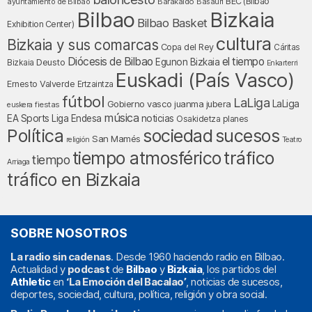
BEC (Bilbao
ayuntamiento de Bilbao
Barakaldo
Basauri
Bilbao
Bizkaia
Bilbao Basket
Exhibition Center)
cultura
Bizkaia y sus comarcas
Copa del Rey
Cáritas
Diócesis de Bilbao
el tiempo
Egunon Bizkaia
Deusto
Bizkaia
Enkarterri
Euskadi (País Vasco)
Ernesto Valverde
Ertzaintza
fútbol
LaLiga
LaLiga
Gobierno vasco
juanma jubera
fiestas
euskera
música
EA Sports
Liga Endesa
noticias
Osakidetza
planes
Política
sociedad
sucesos
San Mamés
religión
Teatro
tráfico
tiempo atmosférico
tiempo
Arriaga
tráfico en Bizkaia
SOBRE NOSOTROS
La radio sin cadenas
. Desde 1960 haciendo radio en Bilbao.
Actualidad y
podcast
de
Bilbao
y
Bizkaia
, los partidos del
Athletic
en
‘La Emoción del Bacalao’
, noticias de sucesos,
deportes, sociedad, cultura, política, religión y obra social.