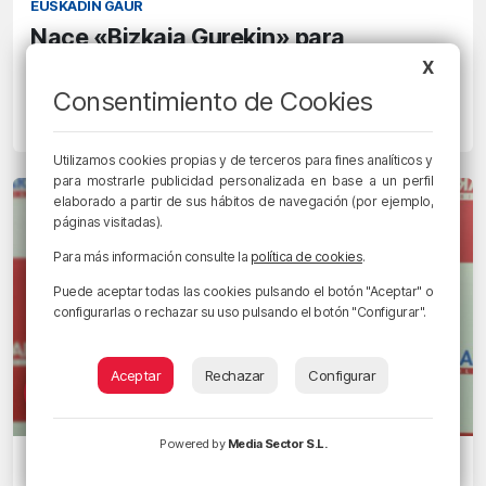
EUSKADIN GAUR
Nace «Bizkaia Gurekin» para
redescubrir los tesoros ocultos de
X
Bizkaia
Consentimiento de Cookies
24/09/2024 • 13:05 • MARKEL FRANCIA
Utilizamos cookies propias y de terceros para fines analíticos y
para mostrarle publicidad personalizada en base a un perfil
elaborado a partir de sus hábitos de navegación (por ejemplo,
páginas visitadas).
Para más información consulte la
política de cookies
.
Puede aceptar todas las cookies pulsando el botón "Aceptar" o
configurarlas o rechazar su uso pulsando el botón "Configurar".
Aceptar
Rechazar
Configurar
Powered by
Media Sector S.L.
EGUNON BIZKAIA