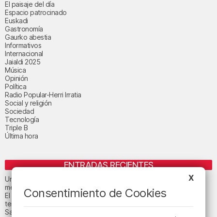
El paisaje del día
Espacio patrocinado
Euskadi
Gastronomía
Gaurko abestia
Informativos
Internacional
Jaialdi 2025
Música
Opinión
Política
Radio Popular-Herri Irratia
Social y religión
Sociedad
Tecnología
Triple B
Última hora
ENTRADAS RECIENTES
X
Un total de 124 centros de Infantil y Primaria de Euskadi realizarán
mejoras con una inversión de 19,3 millones
Consentimiento de Cookies
El tiempo este viernes en Bizkaia: subida notable de las
temperaturas máximas
San Juan de Gaztelugatxe cerrará el día del eclipse