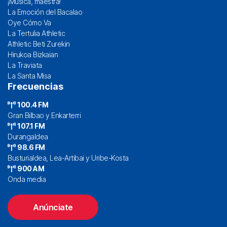
¡Música, maestra!
La Emoción del Bacalao
Oye Cómo Va
La Tertulia Athletic
Athletic Beti Zurekin
Hirukoa Bizkaian
La Traviata
La Santa Misa
Frecuencias
100.4 FM
Gran Bilbao y Enkarterri
107.1 FM
Durangaldea
98.6 FM
Busturialdea, Lea-Artibai y Uribe-Kosta
900 AM
Onda media
Anúnciate