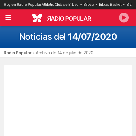
Saltar
Hoy en Radio Popular
Athletic Club de Bilbao
Bilbao
Bilbao Basket
Bizka
al
contenido
R
ADIO POPULAR
Noticias del
14/07/2020
Radio Popular
»
Archivo de 14 de julio de 2020