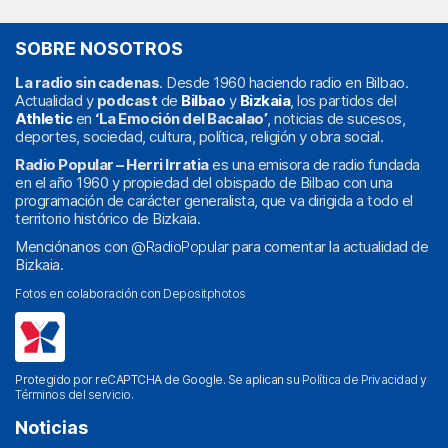
SOBRE NOSOTROS
La radio sin cadenas
. Desde 1960 haciendo radio en Bilbao.
Actualidad y
podcast
de
Bilbao
y
Bizkaia
, los partidos del
Athletic
en
‘La Emoción del Bacalao’
, noticias de sucesos,
deportes, sociedad, cultura, política, religión y obra social.
Radio Popular – Herri Irratia
es una emisora de radio fundada
en el año 1960 y propiedad del obispado de Bilbao con una
programación de carácter generalista, que va dirigida a todo el
territorio histórico de Bizkaia.
Menciónanos con
@RadioPopular
para comentar la actualidad de
Bizkaia.
Fotos en colaboración con
Depositphotos
Protegido por reCAPTCHA de Google. Se aplican su
Política de Privacidad
y
Términos del servicio
.
Noticias