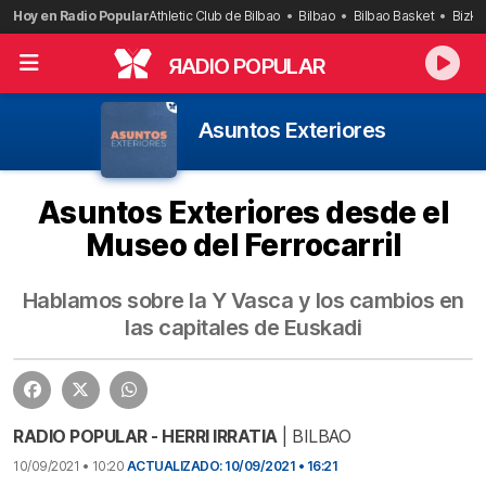
Saltar
Hoy en Radio Popular
Athletic Club de Bilbao
Bilbao
Bilbao Basket
Bizka
al
contenido
R
ADIO POPULAR
Asuntos Exteriores
Asuntos Exteriores desde el
Museo del Ferrocarril
Hablamos sobre la Y Vasca y los cambios en
las capitales de Euskadi
RADIO POPULAR - HERRI IRRATIA
| BILBAO
10/09/2021 • 10:20
ACTUALIZADO: 10/09/2021 • 16:21