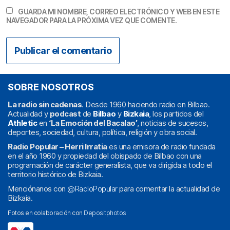
GUARDA MI NOMBRE, CORREO ELECTRÓNICO Y WEB EN ESTE
NAVEGADOR PARA LA PRÓXIMA VEZ QUE COMENTE.
SOBRE NOSOTROS
La radio sin cadenas
. Desde 1960 haciendo radio en Bilbao.
Actualidad y
podcast
de
Bilbao
y
Bizkaia
, los partidos del
Athletic
en
‘La Emoción del Bacalao’
, noticias de sucesos,
deportes, sociedad, cultura, política, religión y obra social.
Radio Popular – Herri Irratia
es una emisora de radio fundada
en el año 1960 y propiedad del obispado de Bilbao con una
programación de carácter generalista, que va dirigida a todo el
territorio histórico de Bizkaia.
Menciónanos con
@RadioPopular
para comentar la actualidad de
Bizkaia.
Fotos en colaboración con
Depositphotos