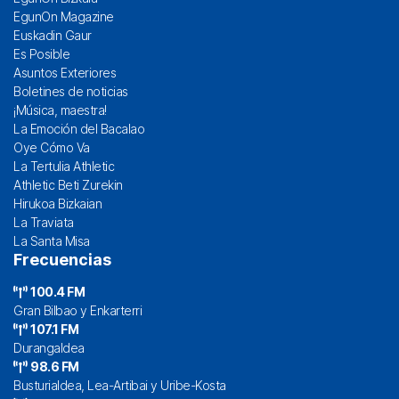
EgunOn Magazine
Euskadin Gaur
Es Posible
Asuntos Exteriores
Boletines de noticias
¡Música, maestra!
La Emoción del Bacalao
Oye Cómo Va
La Tertulia Athletic
Athletic Beti Zurekin
Hirukoa Bizkaian
La Traviata
La Santa Misa
Frecuencias
100.4 FM
Gran Bilbao y Enkarterri
107.1 FM
Durangaldea
98.6 FM
Busturialdea, Lea-Artibai y Uribe-Kosta