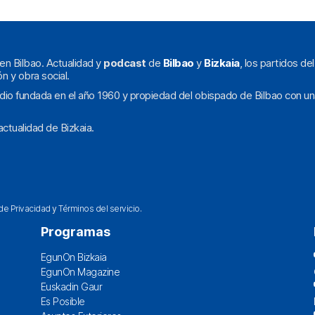
en Bilbao. Actualidad y
podcast
de
Bilbao
y
Bizkaia
, los partidos de
ón y obra social.
dio fundada en el año 1960 y propiedad del obispado de Bilbao con un
ctualidad de Bizkaia.
 de Privacidad
y
Términos del servicio
.
Programas
EgunOn Bizkaia
EgunOn Magazine
Euskadin Gaur
Es Posible