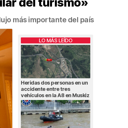
ular del turismo»
lujo más importante del país
LO MÁS LEÍDO
Heridas dos personas en un
accidente entre tres
vehículos en la A8 en Muskiz