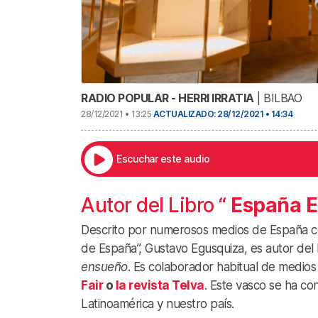
RADIO POPULAR - HERRI IRRATIA
| BILBAO
28/12/2021 • 13:25
ACTUALIZADO: 28/12/2021 • 14:34
Escuchar este audio
Autor del Libro “
España E
Descrito por numerosos medios de España co
de España”, Gustavo Egusquiza, es autor del 
ensueño
. Es colaborador habitual de medi
Fair
o
la revista Telva
. Este vasco se ha co
Latinoamérica y nuestro país.