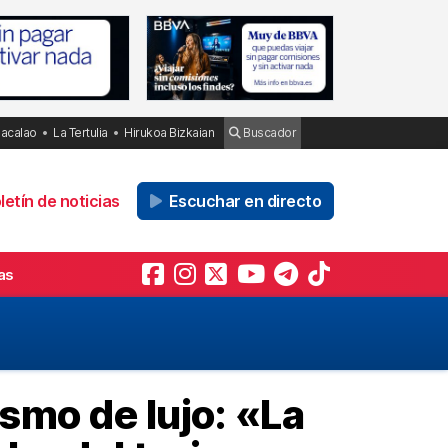
Bacalao
La Tertulia
Hirukoa Bizkaian
Buscador
etín de noticias
Escuchar en directo
as
smo de lujo: «La