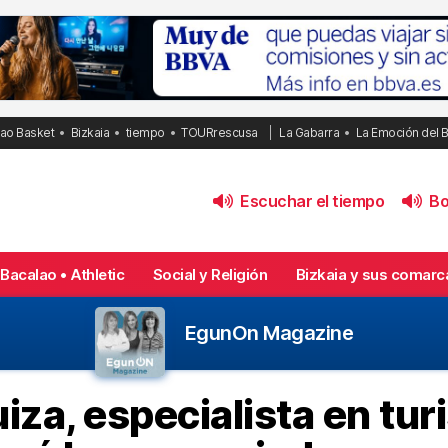
bao Basket
Bizkaia
tiempo
TOURrescusa
La Gabarra
La Emoción del 
Escuchar el tiempo
Bol
Bacalao • Athletic
Social y Religión
Bizkaia y sus comarc
EgunOn Magazine
za, especialista en turi