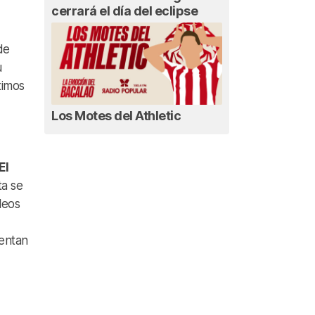
cerrará el día del eclipse
de
u
timos
Los Motes del Athletic
El
ta se
leos
sentan