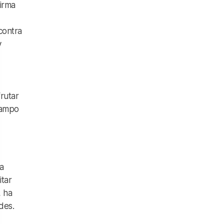
firma
contra
y
rutar
 campo
la
itar
, ha
des.