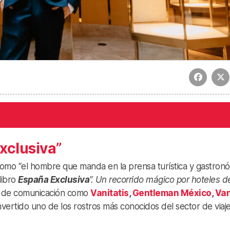
xclusiva
”
mo “el hombre que manda en la prensa turística y gastron
libro
España Exclusiva
”. Un recorrido mágico por hoteles d
os de comunicación como
Vanitatis
,
Gentleman México
,
Van
nvertido uno de los rostros más conocidos del sector de viaj