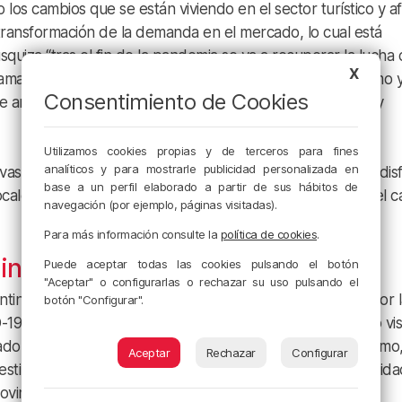
los cambios que se están viviendo en el sector turístico y a
transformación de la demanda en el mercado, lo cual está
iza “tras el fin de la pandemia se va a recuperar la lucha 
X
llamada a convertirse en la nueva piedra angular del turismo 
Consentimiento de Cookies
e arriesgarán a perder una creciente cuota de mercado y
Utilizamos cookies propias y de terceros para fines
analíticos y para mostrarle publicidad personalizada en
s experiencias inmersivas en el lugar de destino, como disf
base a un perfil elaborado a partir de sus hábitos de
s locales. Los lugares poco masificados como los pueblos y el
navegación (por ejemplo, páginas visitadas).
Para más información consulte la
política de cookies
.
intercontinentales
Puede aceptar todas las cookies pulsando el botón
"Aceptar" o configurarlas o rechazar su uso pulsando el
ontinentales de largo recorrido a países como Colombia, por 
botón "Configurar".
-19 y el reto que puede suponer para un turista europeo vis
cado por los efectos que ha causado la
COVID-19
. Por último
Aceptar
Rechazar
Configurar
estinos más exclusivos de nuestro país para pasar las navida
vincias colindantes como Cantabria y Castilla y León.