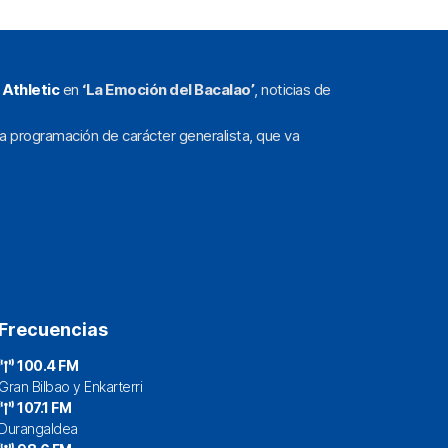
l
Athletic
en
‘La Emoción del Bacalao’
, noticias de
a programación de carácter generalista, que va
Frecuencias
100.4 FM
Gran Bilbao y Enkarterri
107.1 FM
Durangaldea