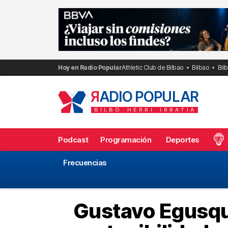
Saltar
al
contenido
Hoy en Radio Popular
Athletic Club de Bilbao
Bilbao
Bil
R
ADIO POPULAR
BILBO
HERRI
IRRATIA
Podcast
Programación
Deportes
Frecuencias
Gustavo Egusqui