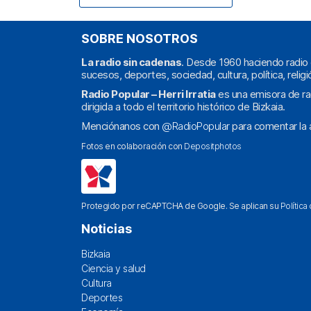
SOBRE NOSOTROS
La radio sin cadenas
. Desde 1960 haciendo radio 
sucesos, deportes, sociedad, cultura, política, religi
Radio Popular – Herri Irratia
es una emisora de ra
dirigida a todo el territorio histórico de Bizkaia.
Menciónanos con
@RadioPopular
para comentar la a
Fotos en colaboración con
Depositphotos
Protegido por reCAPTCHA de Google. Se aplican su
Política
Noticias
Bizkaia
Ciencia y salud
Cultura
Deportes