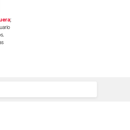
guera
;
uario
s.
as