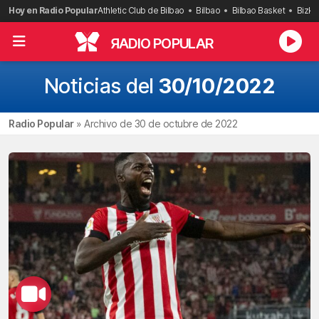
Saltar
Hoy en Radio Popular
Athletic Club de Bilbao
Bilbao
Bilbao Basket
Bizka
al
contenido
R
ADIO POPULAR
Noticias del
30/10/2022
Radio Popular
»
Archivo de 30 de octubre de 2022