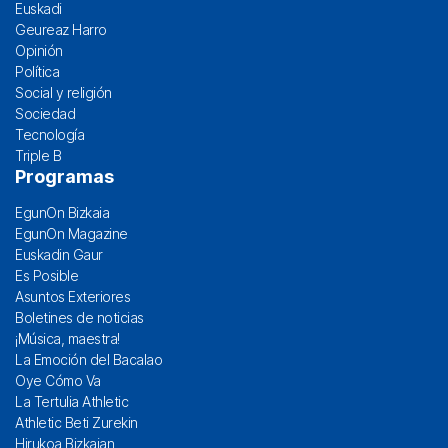
Euskadi
Geureaz Harro
Opinión
Política
Social y religión
Sociedad
Tecnología
Triple B
Programas
EgunOn Bizkaia
EgunOn Magazine
Euskadin Gaur
Es Posible
Asuntos Exteriores
Boletines de noticias
¡Música, maestra!
La Emoción del Bacalao
Oye Cómo Va
La Tertulia Athletic
Athletic Beti Zurekin
Hirukoa Bizkaian