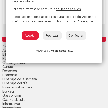
páginas visitadas).
Santa Misa desde San Felicísimo en
Para más información consulte la
política de cookies
.
Deusto, domingo 30 de octubre
Puede aceptar todas las cookies pulsando el botón "Aceptar" o
30/10/2022 • 08:56 • RADIO POPULAR - HERRI IRRATIA
configurarlas o rechazar su uso pulsando el botón "Configurar".
Aceptar
Rechazar
Configurar
CATEGORÍAS
Asteburuko Planak
Asteko abestia
Powered by
Media Sector S.L.
Bilbao
Bizkaia
Ciencia y salud
Cultura
Deportes
Economía
El paisaje de la semana
El paisaje del día
Espacio patrocinado
Euskadi
Gastronomía
Gaurko abestia
Informativos
Internacional