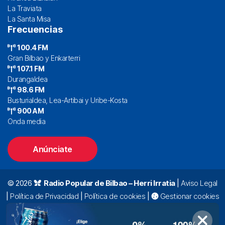
La Traviata
La Santa Misa
Frecuencias
100.4 FM
Gran Bilbao y Enkarterri
107.1 FM
Durangaldea
98.6 FM
Busturialdea, Lea-Artibai y Uribe-Kosta
900 AM
Onda media
Anúnciate
© 2026
Radio Popular de Bilbao – Herri Irratia
|
Aviso Legal
|
Política de Privacidad
|
Política de cookies
|
Gestionar cookies
Alda. Mazarredo, 47 – 7º 48009 Bilbao |
94 423 92 00
|
oyentes@radiopopular.com