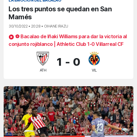
LA EMOCIÓN DEL BACALAO
Los tres puntos se quedan en San
Mamés
30/10/2022 • 20:28 • OIHANE IRAZU
⚽ Bacalao de Iñaki Williams para dar la victoria al
conjunto rojiblanco | Athletic Club 1-0 Villarreal CF
1
-
0
ATH
VIL