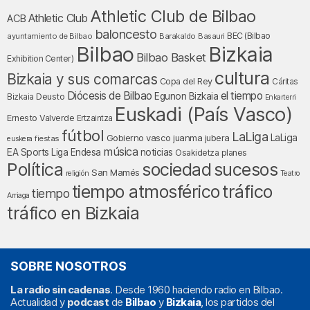
Athletic Club de Bilbao
Athletic Club
ACB
baloncesto
BEC (Bilbao
ayuntamiento de Bilbao
Barakaldo
Basauri
Bilbao
Bizkaia
Bilbao Basket
Exhibition Center)
cultura
Bizkaia y sus comarcas
Copa del Rey
Cáritas
Diócesis de Bilbao
el tiempo
Egunon Bizkaia
Deusto
Bizkaia
Enkarterri
Euskadi (País Vasco)
Ernesto Valverde
Ertzaintza
fútbol
LaLiga
LaLiga
Gobierno vasco
juanma jubera
fiestas
euskera
música
EA Sports
Liga Endesa
noticias
Osakidetza
planes
Política
sociedad
sucesos
San Mamés
religión
Teatro
tráfico
tiempo atmosférico
tiempo
Arriaga
tráfico en Bizkaia
SOBRE NOSOTROS
La radio sin cadenas
. Desde 1960 haciendo radio en Bilbao.
Actualidad y
podcast
de
Bilbao
y
Bizkaia
, los partidos del