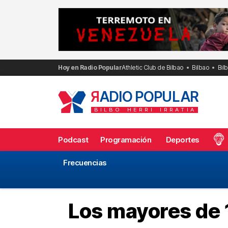
Saltar
al
contenido
Hoy en Radio Popular
Athletic Club de Bilbao
Bilbao
Bil
R
ADIO POPULAR
BILBO
HERRI
IRRATIA
Podcast
Programación
Deportes
Frecuencias
Los mayores de 