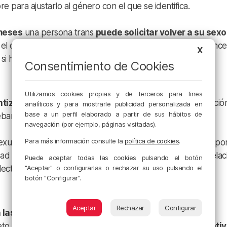
e para ajustarlo al género con el que se identifica.
meses
una persona trans
puede solicitar volver a su sexo
el caso de que quisiera modificarlo por tercera vez, entonce
X
 si hay visos de un fraude de ley.
Consentimiento de Cookies
Utilizamos cookies propias y de terceros para fines
tizar los derechos
de las personas
LGTBI,
como la filiació
analíticos y para mostrarle publicidad personalizada en
base a un perfil elaborado a partir de sus hábitos de
deban estar casadas.
navegación (por ejemplo, páginas visitadas).
Para más información consulte la
política de cookies
.
sexuales tendrán acceso a la
reproducción asistida
y se po
ad para asistentes de personas mayores o medidas en relac
Puede aceptar todas las cookies pulsando el botón
"Aceptar" o configurarlas o rechazar su uso pulsando el
ectivo.
botón "Configurar".
Aceptar
Rechazar
Configurar
 las sanciones
que se imponen con esta norma, que
to, desde este jueves, se impondrán
multas administrati