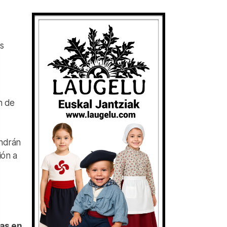
s
n de
ndrán
ión a
vas en