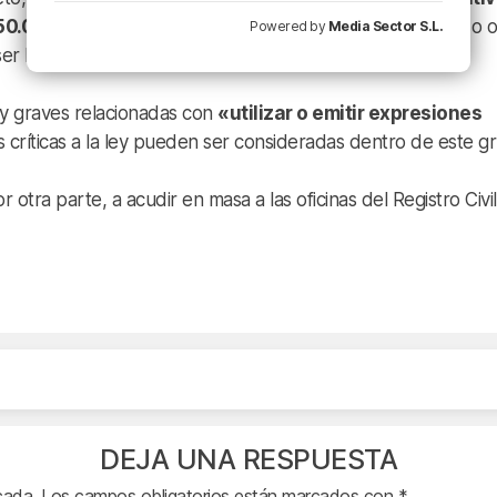
50.000 euros
, que son aquellos relacionados con el acoso o
Powered by
Media Sector S.L.
ser LGTBI.
 y graves relacionadas con
«utilizar o emitir expresiones
as críticas a la ley pueden ser consideradas dentro de este g
otra parte, a acudir en masa a las oficinas del Registro Civi
DEJA UNA RESPUESTA
cada.
Los campos obligatorios están marcados con
*