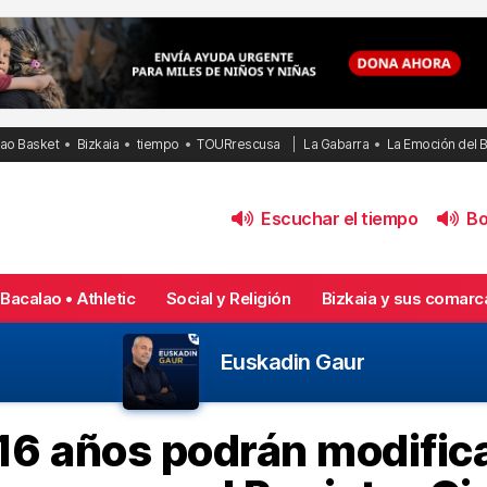
bao Basket
Bizkaia
tiempo
TOURrescusa
La Gabarra
La Emoción del 
Escuchar el tiempo
Bol
Bacalao • Athletic
Social y Religión
Bizkaia y sus comarc
Euskadin Gaur
16 años podrán modifi