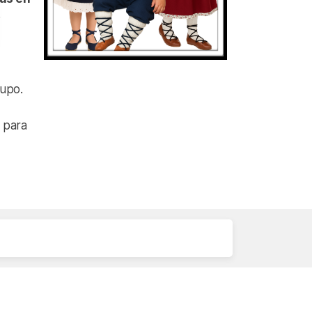
rupo.
l para