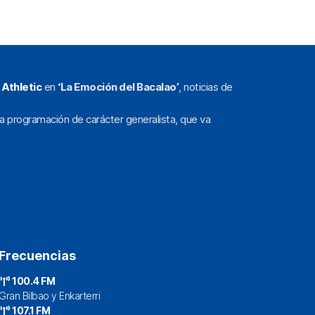
l
Athletic
en
‘La Emoción del Bacalao’
, noticias de
a programación de carácter generalista, que va
Frecuencias
100.4 FM
Gran Bilbao y Enkarterri
107.1 FM