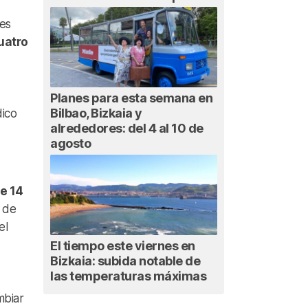
ses
uatro
Planes para esta semana en
Bilbao, Bizkaia y
dico
alrededores: del 4 al 10 de
agosto
e 14
o de
el
El tiempo este viernes en
Bizkaia: subida notable de
las temperaturas máximas
mbiar