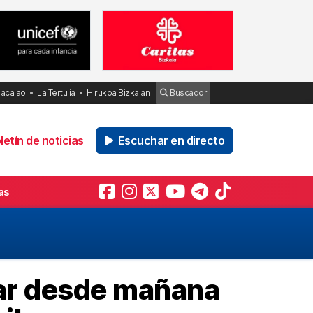
Bacalao
La Tertulia
Hirukoa Bizkaian
Buscador
etín de noticias
Escuchar en directo
as
car desde mañana