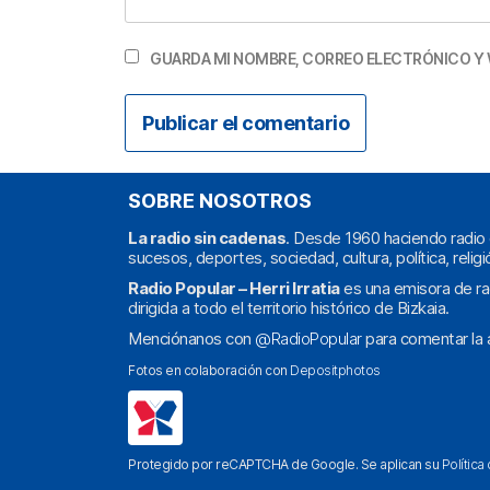
GUARDA MI NOMBRE, CORREO ELECTRÓNICO Y 
SOBRE NOSOTROS
La radio sin cadenas
. Desde 1960 haciendo radio 
sucesos, deportes, sociedad, cultura, política, religi
Radio Popular – Herri Irratia
es una emisora de ra
dirigida a todo el territorio histórico de Bizkaia.
Menciónanos con
@RadioPopular
para comentar la a
Fotos en colaboración con
Depositphotos
Protegido por reCAPTCHA de Google. Se aplican su
Política