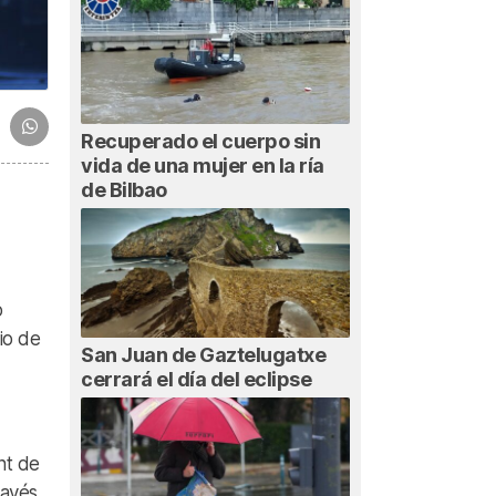
Recuperado el cuerpo sin
vida de una mujer en la ría
de Bilbao
o
io de
San Juan de Gaztelugatxe
cerrará el día del eclipse
nt de
ravés