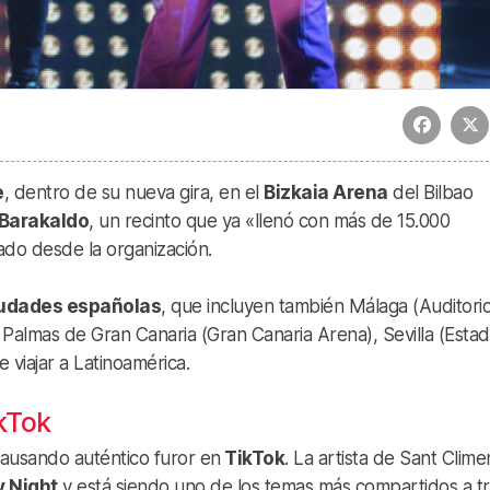
e
, dentro de su nueva gira, en el
Bizkaia Arena
del Bilbao
Barakaldo
, un recinto que ya «llenó con más de 15.000
ado desde la organización.
ciudades españolas
, que incluyen también Málaga (Auditori
s Palmas de Gran Canaria (Gran Canaria Arena), Sevilla (Estad
 viajar a Latinoamérica.
ikTok
causando auténtico furor en
TikTok
. La artista de Sant Clime
 Night
y está siendo uno de los temas más compartidos a t