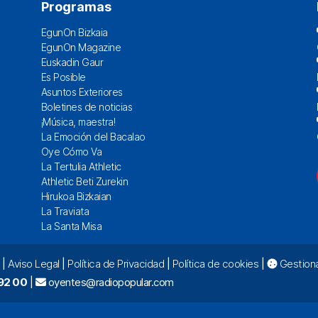
Programas
EgunOn Bizkaia
EgunOn Magazine
Euskadin Gaur
Es Posible
Asuntos Exteriores
Boletines de noticias
¡Música, maestra!
La Emoción del Bacalao
Oye Cómo Va
La Tertulia Athletic
Athletic Beti Zurekin
Hirukoa Bizkaian
La Traviata
La Santa Misa
|
Aviso Legal
|
Política de Privacidad
|
Política de cookies
|
Gestiona
92 00
|
oyentes@radiopopular.com