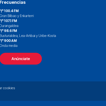
Frecuencias
100.4 FM
Gran Bilbao y Enkarterri
107.1 FM
Durangaldea
98.6 FM
Busturialdea, Lea-Artibai y Uribe-Kosta
900 AM
Onda media
Anúnciate
r cookies