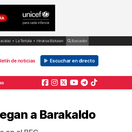
Bacalao
La Tertulia
Hirukoa Bizkaian
Buscador
etín de noticias
Escuchar en directo
as
llegan a Barakaldo