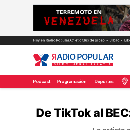
Saltar
al
contenido
Hoy en Radio Popular
Athletic Club de Bilbao
Bilbao
Bil
R
ADIO POPULAR
BILBO
HERRI
IRRATIA
Podcast
Programación
Deportes
Frecuencias
De TikTok al BEC: