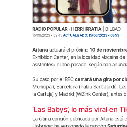
RADIO POPULAR - HERRI IRRATIA
| BILBAO
15/06/2023 • 09:45
ACTUALIZADO: 15/06/2023 • 09:53
Aitana
actuará el próximo
10 de noviembr
Exhibition Center, en la localidad vizcaína de
asistentes» el año pasado, según han anunci
Su paso por el BEC
cerrará una gira por 
Municipal), Barcelona (Palau Sant Jordi), La
la Cartuja) y Madrid (WiZink Center), antes de
‘Las Babys’, lo más viral en T
La última canción publicada por Aitana está 
Llobregat ha versionado la canción
Saturday