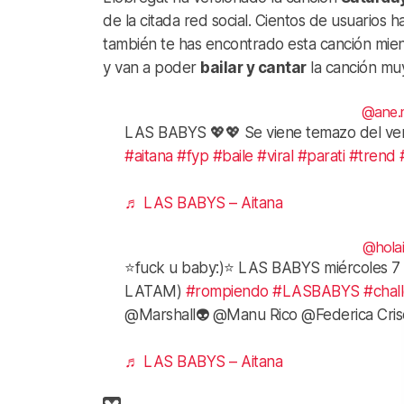
de la citada red social. Cientos de usuarios 
también te has encontrado esta canción mien
y van a poder
bailar y cantar
la canción muy
@ane.
LAS BABYS 💖💖 Se viene temazo del ve
#aitana
#fyp
#baile
#viral
#parati
#trend
♬ LAS BABYS – Aitana
@hola
⭐️fuck u baby:)⭐️ LAS BABYS miércoles 7 d
LATAM)
#rompiendo
#LASBABYS
#chal
@Marshall👽 @Manu Rico @Federica Cris
♬ LAS BABYS – Aitana