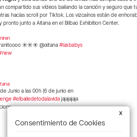
han compartido sus vídeos bailando la canción y seguro que t
tras hacías scroll por Tiktok. Los vizcaínos están de enhor
 pronto junto a Aitana en el Bilbao Exhibition Center.
miren
ranitoooo ☀️☀️☀️ @αitana
#lasbabys
#new
itana
e Junio a las 00h (6 de junio en
lenge
#elbailedetodalavida
jajajajaja
cione
X
Consentimiento de Cookies