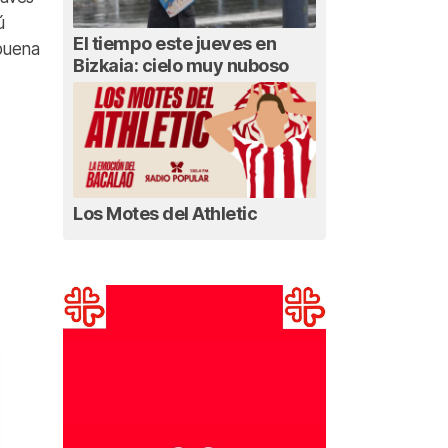
ú
El tiempo este jueves en
abuena
Bizkaia: cielo muy nuboso
Los Motes del Athletic