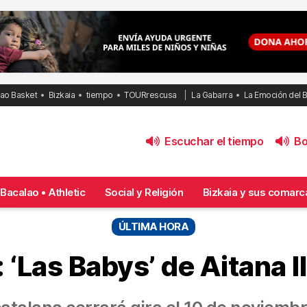
bao Basket
Bizkaia
tiempo
TOURrescusa
La Gabarra
La Emoción del 
Escuchar el tiempo
Bol
Bacalao • Athletic
Social y Religión
Bizkaia y sus comarc
ÚLTIMA HORA
 ‘Las Babys’ de Aitana 