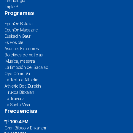
Tecnología
Triple B
Programas
EgunOn Bizkaia
EgunOn Magazine
Euskadin Gaur
Es Posible
Asuntos Exteriores
Boletines de noticias
¡Música, maestra!
La Emoción del Bacalao
Oye Cómo Va
La Tertulia Athletic
Athletic Beti Zurekin
Hirukoa Bizkaian
La Traviata
La Santa Misa
Frecuencias
100.4 FM
Gran Bilbao y Enkarterri