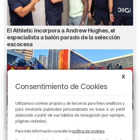
El Athletic incorpora a Andrew Hughes, el
especialista a balón parado de la selección
escocesa
X
Consentimiento de Cookies
Utilizamos cookies propias y de terceros para fines analíticos y
para mostrarle publicidad personalizada en base a un perfil
Metro Bilbao cierra la estación de San Mamés
elaborado a partir de sus hábitos de navegación (por ejemplo,
durante una hora por un incendio
páginas visitadas).
Para más información consulte la
política de cookies
.