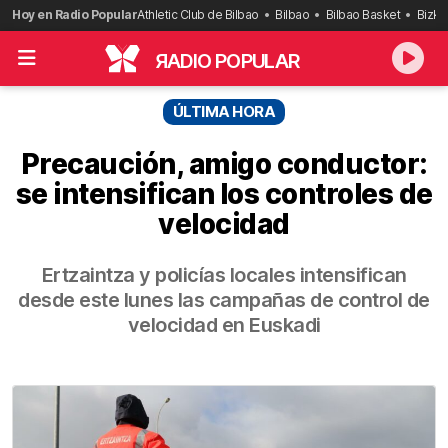
Saltar
Hoy en Radio Popular
Athletic Club de Bilbao
Bilbao
Bilbao Basket
Bizka
al
contenido
R
ADIO POPULAR
ÚLTIMA HORA
Precaución, amigo conductor:
se intensifican los controles de
velocidad
Ertzaintza y policías locales intensifican
desde este lunes las campañas de control de
velocidad en Euskadi