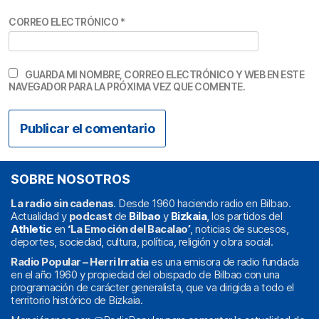
CORREO ELECTRÓNICO
*
GUARDA MI NOMBRE, CORREO ELECTRÓNICO Y WEB EN ESTE
NAVEGADOR PARA LA PRÓXIMA VEZ QUE COMENTE.
SOBRE NOSOTROS
La radio sin cadenas
. Desde 1960 haciendo radio en Bilbao.
Actualidad y
podcast
de
Bilbao
y
Bizkaia
, los partidos del
Athletic
en
‘La Emoción del Bacalao’
, noticias de sucesos,
deportes, sociedad, cultura, política, religión y obra social.
Radio Popular – Herri Irratia
es una emisora de radio fundada
en el año 1960 y propiedad del obispado de Bilbao con una
programación de carácter generalista, que va dirigida a todo el
territorio histórico de Bizkaia.