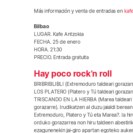
Más información y venta de entradas en
kaf
Bilbao
LUGAR. Kafe Antzokia
FECHA. 25 de enero
HORA. 21:30
PRECIO. Entrada gratuita
Hay poco rock’n roll
BRIBRIBLIBLI (Extremoduro taldeari gorazarr
LOS PLATERO (Platero y Tú taldeari gorazarr
TRISCANDO EN LA HIERBA (Marea taldeari
gorazarre). Irudikatzen al duzu jaialdi berean
Extremoduro, Platero y Tú eta Marea?. Ia hir
orduko gorazarrea non hiru taldeen abestiri
ezagunenekin jai-giro apartan egoteko auke