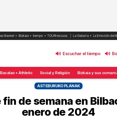
bao Basket
Bizkaia
tiempo
TOURrescusa
La Gabarra
La Emoción del 
Escuchar el tiempo
Bol
Bacalao • Athletic
Social y Religión
Bizkaia y sus comarc
ASTEBURUKO PLANAK
 fin de semana en Bilbao
enero de 2024