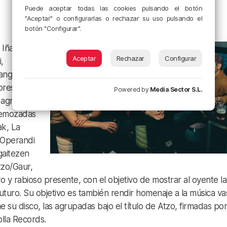
Puede aceptar todas las cookies pulsando el botón
"Aceptar" o configurarlas o rechazar su uso pulsando el
botón "Configurar".
 Iñaki
Aceptar
Rechazar
Configurar
,
ango. El
 presente
Powered by
Media Sector S.L.
 agrupa
 remozadas
ak, La
 Operandi
gaitezen
Atzo/Gaur,
o y rabioso presente, con el objetivo de mostrar al oyente la
futuro. Su objetivo es también rendir homenaje a la música va
 su disco, las agrupadas bajo el título de Atzo, firmadas por
olla Records.