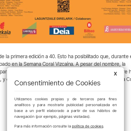
de la primera edición a 40. Esto ha posibilitado que, durante 
pado en la Semana Coral Vizcaína. A pesar del nombre, la
participación de coros vizcaínos. La tierra de Ayala siempre 
X
 y entre las agrupaciones fundacionales no podía faltar la C
Consentimiento de Cookies
Utilizamos cookies propias y de terceros para fines
analíticos y para mostrarle publicidad personalizada en
base a un perfil elaborado a partir de sus hábitos de
navegación (por ejemplo, páginas visitadas).
Para más información consulte la
política de cookies
.