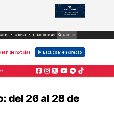
Bacalao
La Tertulia
Hirukoa Bizkaian
Buscador
etín de noticias
Escuchar en directo
as
: del 26 al 28 de