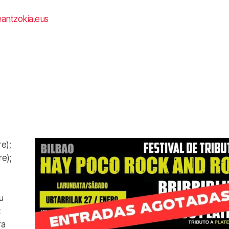
eantzokia.eus
e);
e);
u
k
ra