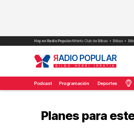
Saltar
al
contenido
Hoy en Radio Popular
Athletic Club de Bilbao
Bilbao
Bil
R
ADIO POPULAR
BILBO
HERRI
IRRATIA
Podcast
Programación
Deportes
Frecuencias
Planes para este