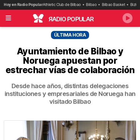
Saltar
Hoy en Radio Popular
Athletic Club de Bilbao
Bilbao
Bilbao Basket
Bizka
al
contenido
R
ADIO POPULAR
ÚLTIMA HORA
Ayuntamiento de Bilbao y
Noruega apuestan por
estrechar vías de colaboración
Desde hace años, distintas delegaciones
instituciones y empresariales de Noruega han
visitado Bilbao