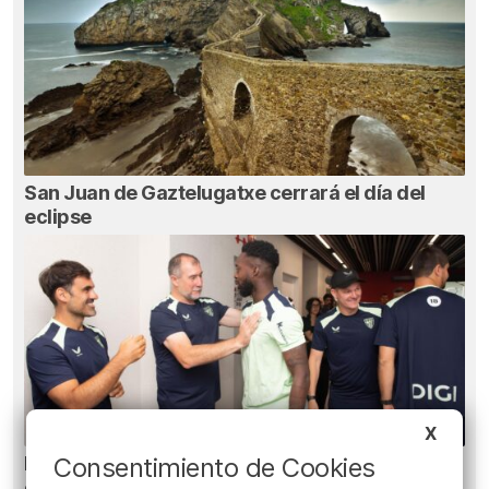
San Juan de Gaztelugatxe cerrará el día del
eclipse
X
El Athletic incorpora a Andrew Hughes, el
Consentimiento de Cookies
especialista a balón parado de la selección