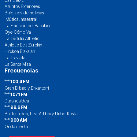
Asuntos Exteriores
Boletines de noticias
¡Música, maestra!
La Emoción del Bacalao
Oye Cómo Va
La Tertulia Athletic
Athletic Beti Zurekin
Hirukoa Bizkaian
La Traviata
La Santa Misa
Frecuencias
100.4 FM
Gran Bilbao y Enkarterri
107.1 FM
Durangaldea
98.6 FM
Busturialdea, Lea-Artibai y Uribe-Kosta
900 AM
Onda media