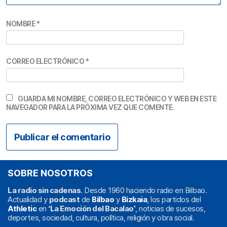
NOMBRE
*
CORREO ELECTRÓNICO
*
GUARDA MI NOMBRE, CORREO ELECTRÓNICO Y WEB EN ESTE
NAVEGADOR PARA LA PRÓXIMA VEZ QUE COMENTE.
SOBRE NOSOTROS
La radio sin cadenas
. Desde 1960 haciendo radio en Bilbao.
Actualidad y
podcast
de
Bilbao
y
Bizkaia
, los partidos del
Athletic
en
‘La Emoción del Bacalao’
, noticias de sucesos,
deportes, sociedad, cultura, política, religión y obra social.