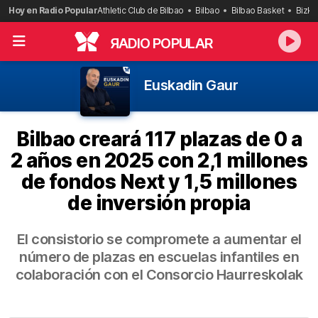
Saltar
Hoy en Radio Popular
Athletic Club de Bilbao
Bilbao
Bilbao Basket
Bizka
al
contenido
R
ADIO POPULAR
Euskadin Gaur
Bilbao creará 117 plazas de 0 a
2 años en 2025 con 2,1 millones
de fondos Next y 1,5 millones
de inversión propia
El consistorio se compromete a aumentar el
número de plazas en escuelas infantiles en
colaboración con el Consorcio Haurreskolak