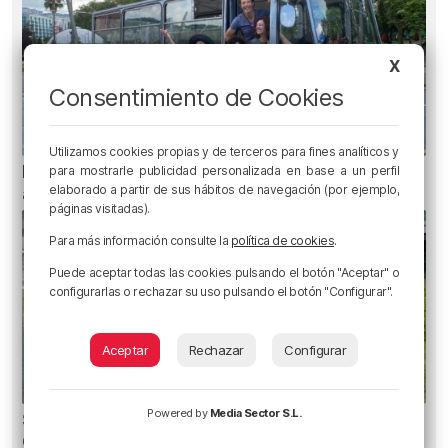
X
Consentimiento de Cookies
Utilizamos cookies propias y de terceros para fines analíticos y
Planes para esta semana en Bilbao, Bizkaia y
para mostrarle publicidad personalizada en base a un perfil
elaborado a partir de sus hábitos de navegación (por ejemplo,
alrededores: del 4 al 10 de agosto
páginas visitadas).
Para más información consulte la
política de cookies
.
Puede aceptar todas las cookies pulsando el botón "Aceptar" o
configurarlas o rechazar su uso pulsando el botón "Configurar".
Aceptar
Rechazar
Configurar
Powered by
Media Sector S.L.
Se atrasa el inicio de La Liga para el Athletic
Club