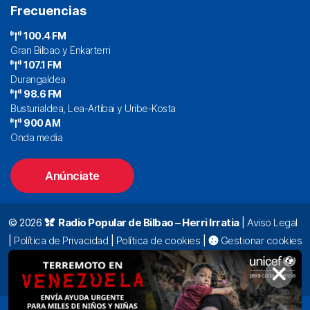
Frecuencias
100.4 FM
Gran Bilbao y Enkarterri
107.1 FM
Durangaldea
98.6 FM
Busturialdea, Lea-Artibai y Uribe-Kosta
900 AM
Onda media
Anúnciate
© 2026
Radio Popular de Bilbao – Herri Irratia
|
Aviso Legal
|
Política de Privacidad
|
Política de cookies
|
Gestionar cookies
Alda. Mazarredo, 47 – 7º 48009 Bilbao |
94 423 92 00
|
oyentes@radiopopular.com