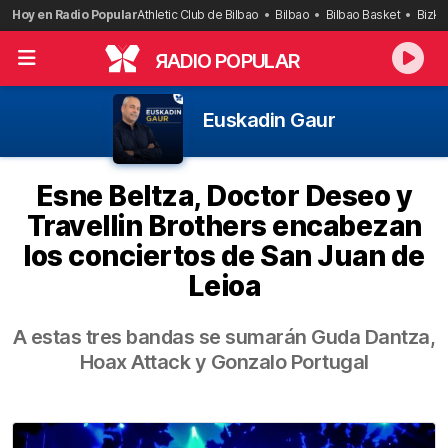
Saltar
Hoy en Radio Popular
Athletic Club de Bilbao
Bilbao
Bilbao Basket
Bizka
al
contenido
R
ADIO POPULAR
Euskadin Gaur
Esne Beltza, Doctor Deseo y
Travellin Brothers encabezan
los conciertos de San Juan de
Leioa
A estas tres bandas se sumarán Guda Dantza,
Hoax Attack y Gonzalo Portugal