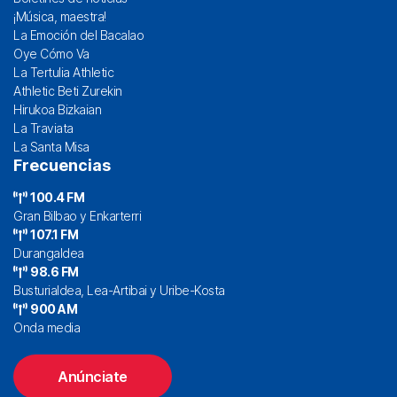
¡Música, maestra!
La Emoción del Bacalao
Oye Cómo Va
La Tertulia Athletic
Athletic Beti Zurekin
Hirukoa Bizkaian
La Traviata
La Santa Misa
Frecuencias
100.4 FM
Gran Bilbao y Enkarterri
107.1 FM
Durangaldea
98.6 FM
Busturialdea, Lea-Artibai y Uribe-Kosta
900 AM
Onda media
Anúnciate