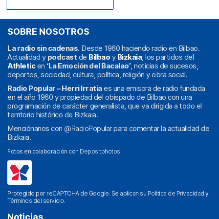
SOBRE NOSOTROS
La radio sin cadenas
. Desde 1960 haciendo radio en Bilbao.
Actualidad y
podcast
de
Bilbao
y
Bizkaia
, los partidos del
Athletic
en
‘La Emoción del Bacalao’
, noticias de sucesos,
deportes, sociedad, cultura, política, religión y obra social.
Radio Popular – Herri Irratia
es una emisora de radio fundada
en el año 1960 y propiedad del obispado de Bilbao con una
programación de carácter generalista, que va dirigida a todo el
territorio histórico de Bizkaia.
Menciónanos con
@RadioPopular
para comentar la actualidad de
Bizkaia.
Fotos en colaboración con
Depositphotos
Protegido por reCAPTCHA de Google. Se aplican su
Política de Privacidad
y
Términos del servicio
.
Noticias