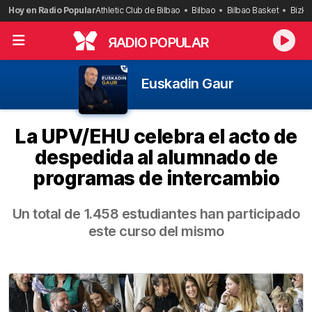
Saltar
Hoy en Radio Popular
Athletic Club de Bilbao
Bilbao
Bilbao Basket
Bizka
al
contenido
R
ADIO POPULAR
Euskadin Gaur
La UPV/EHU celebra el acto de
despedida al alumnado de
programas de intercambio
Un total de 1.458 estudiantes han participado
este curso del mismo