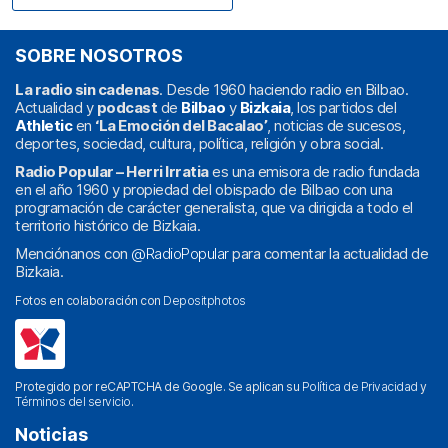
SOBRE NOSOTROS
La radio sin cadenas
. Desde 1960 haciendo radio en Bilbao.
Actualidad y
podcast
de
Bilbao
y
Bizkaia
, los partidos del
Athletic
en
‘La Emoción del Bacalao’
, noticias de sucesos,
deportes, sociedad, cultura, política, religión y obra social.
Radio Popular – Herri Irratia
es una emisora de radio fundada
en el año 1960 y propiedad del obispado de Bilbao con una
programación de carácter generalista, que va dirigida a todo el
territorio histórico de Bizkaia.
Menciónanos con
@RadioPopular
para comentar la actualidad de
Bizkaia.
Fotos en colaboración con
Depositphotos
Protegido por reCAPTCHA de Google. Se aplican su
Política de Privacidad
y
Términos del servicio
.
Noticias