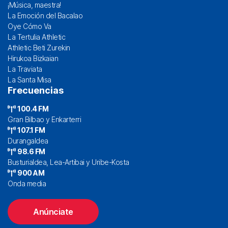
¡Música, maestra!
La Emoción del Bacalao
Oye Cómo Va
La Tertulia Athletic
Athletic Beti Zurekin
Hirukoa Bizkaian
La Traviata
La Santa Misa
Frecuencias
100.4 FM
Gran Bilbao y Enkarterri
107.1 FM
Durangaldea
98.6 FM
Busturialdea, Lea-Artibai y Uribe-Kosta
900 AM
Onda media
Anúnciate