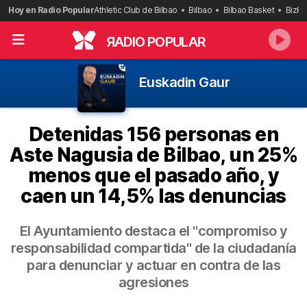
Saltar
Hoy en Radio Popular
Athletic Club de Bilbao
Bilbao
Bilbao Basket
Bizka
al
contenido
R
ADIO POPULAR
Euskadin Gaur
Detenidas 156 personas en
Aste Nagusia de Bilbao, un 25%
menos que el pasado año, y
caen un 14,5% las denuncias
El Ayuntamiento destaca el "compromiso y
responsabilidad compartida" de la ciudadanía
para denunciar y actuar en contra de las
agresiones