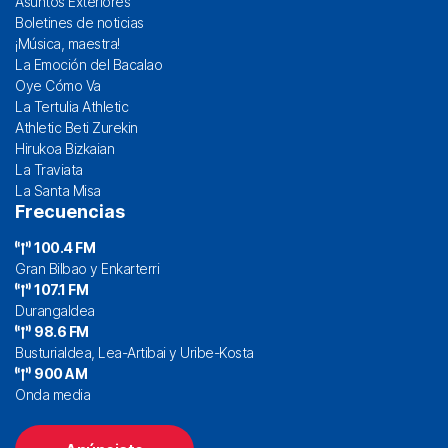
Asuntos Exteriores
Boletines de noticias
¡Música, maestra!
La Emoción del Bacalao
Oye Cómo Va
La Tertulia Athletic
Athletic Beti Zurekin
Hirukoa Bizkaian
La Traviata
La Santa Misa
Frecuencias
100.4 FM
Gran Bilbao y Enkarterri
107.1 FM
Durangaldea
98.6 FM
Busturialdea, Lea-Artibai y Uribe-Kosta
900 AM
Onda media