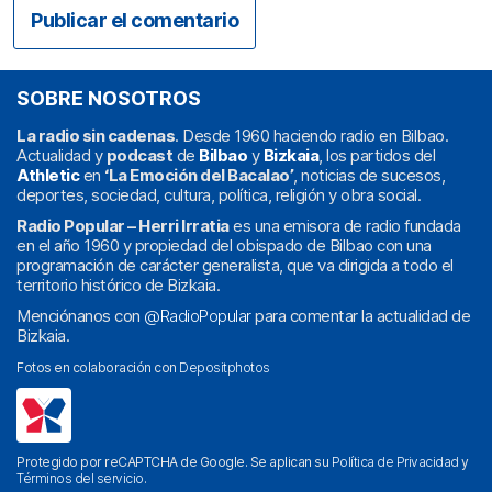
SOBRE NOSOTROS
La radio sin cadenas
. Desde 1960 haciendo radio en Bilbao.
Actualidad y
podcast
de
Bilbao
y
Bizkaia
, los partidos del
Athletic
en
‘La Emoción del Bacalao’
, noticias de sucesos,
deportes, sociedad, cultura, política, religión y obra social.
Radio Popular – Herri Irratia
es una emisora de radio fundada
en el año 1960 y propiedad del obispado de Bilbao con una
programación de carácter generalista, que va dirigida a todo el
territorio histórico de Bizkaia.
Menciónanos con
@RadioPopular
para comentar la actualidad de
Bizkaia.
Fotos en colaboración con
Depositphotos
Protegido por reCAPTCHA de Google. Se aplican su
Política de Privacidad
y
Términos del servicio
.