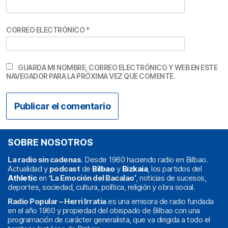
CORREO ELECTRÓNICO
*
GUARDA MI NOMBRE, CORREO ELECTRÓNICO Y WEB EN ESTE
NAVEGADOR PARA LA PRÓXIMA VEZ QUE COMENTE.
SOBRE NOSOTROS
La radio sin cadenas
. Desde 1960 haciendo radio en Bilbao.
Actualidad y
podcast
de
Bilbao
y
Bizkaia
, los partidos del
Athletic
en
‘La Emoción del Bacalao’
, noticias de sucesos,
deportes, sociedad, cultura, política, religión y obra social.
Radio Popular – Herri Irratia
es una emisora de radio fundada
en el año 1960 y propiedad del obispado de Bilbao con una
programación de carácter generalista, que va dirigida a todo el