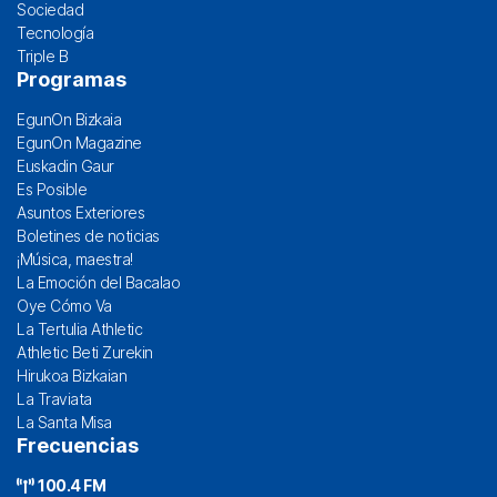
Sociedad
Tecnología
Triple B
Programas
EgunOn Bizkaia
EgunOn Magazine
Euskadin Gaur
Es Posible
Asuntos Exteriores
Boletines de noticias
¡Música, maestra!
La Emoción del Bacalao
Oye Cómo Va
La Tertulia Athletic
Athletic Beti Zurekin
Hirukoa Bizkaian
La Traviata
La Santa Misa
Frecuencias
100.4 FM