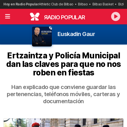
Saltar
Hoy en Radio Popular
Athletic Club de Bilbao
Bilbao
Bilbao Basket
Bizka
al
contenido
R
ADIO POPULAR
Euskadin Gaur
Ertzaintza y Policía Municipal
dan las claves para que no nos
roben en fiestas
Han explicado que conviene guardar las
pertenencias, teléfonos móviles, carteras y
documentación