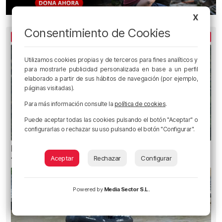
X
Consentimiento de Cookies
LO MÁS LEÍDO
Utilizamos cookies propias y de terceros para fines analíticos y
para mostrarle publicidad personalizada en base a un perfil
elaborado a partir de sus hábitos de navegación (por ejemplo,
páginas visitadas).
Para más información consulte la
política de cookies
.
Puede aceptar todas las cookies pulsando el botón "Aceptar" o
configurarlas o rechazar su uso pulsando el botón "Configurar".
Heridas dos personas en un accidente entre
Aceptar
Rechazar
Configurar
tres vehículos en la A8 en Muskiz
Powered by
Media Sector S.L.