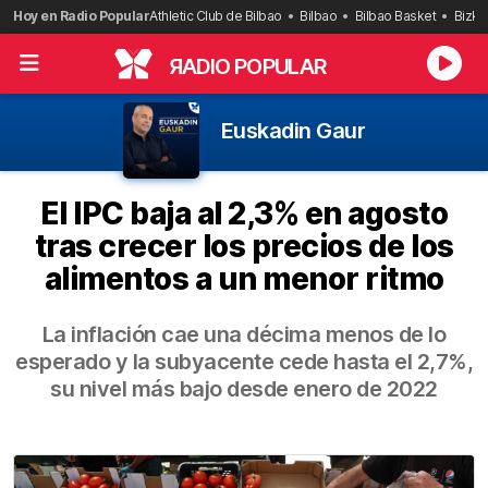
Saltar
Hoy en Radio Popular
Athletic Club de Bilbao
Bilbao
Bilbao Basket
Bizka
al
contenido
R
ADIO POPULAR
Euskadin Gaur
El IPC baja al 2,3% en agosto
tras crecer los precios de los
alimentos a un menor ritmo
La inflación cae una décima menos de lo
esperado y la subyacente cede hasta el 2,7%,
su nivel más bajo desde enero de 2022