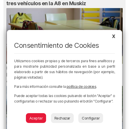
tres vehículos en la A8 en Muskiz
X
Consentimiento de Cookies
Utilizamos cookies propias y de terceros para fines analíticos y
para mostrarle publicidad personalizada en base a un perfil
Un total de 124 centros de Infantil y Primaria de
elaborado a partir de sus hábitos de navegación (por ejemplo,
Euskadi realizarán mejoras con una inversión
páginas visitadas).
de 19,3 millones
Para más información consulte la
política de cookies
.
Puede aceptar todas las cookies pulsando el botón "Aceptar" o
configurarlas o rechazar su uso pulsando el botón "Configurar".
Aceptar
Rechazar
Configurar