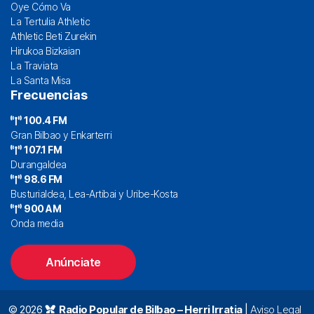
Oye Cómo Va
La Tertulia Athletic
Athletic Beti Zurekin
Hirukoa Bizkaian
La Traviata
La Santa Misa
Frecuencias
100.4 FM
Gran Bilbao y Enkarterri
107.1 FM
Durangaldea
98.6 FM
Busturialdea, Lea-Artibai y Uribe-Kosta
900 AM
Onda media
Anúnciate
© 2026
Radio Popular de Bilbao – Herri Irratia
|
Aviso Legal