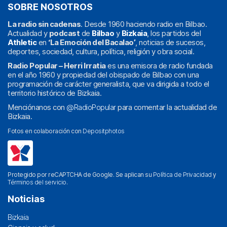
SOBRE NOSOTROS
La radio sin cadenas
. Desde 1960 haciendo radio en Bilbao.
Actualidad y
podcast
de
Bilbao
y
Bizkaia
, los partidos del
Athletic
en
‘La Emoción del Bacalao’
, noticias de sucesos,
deportes, sociedad, cultura, política, religión y obra social.
Radio Popular – Herri Irratia
es una emisora de radio fundada
en el año 1960 y propiedad del obispado de Bilbao con una
programación de carácter generalista, que va dirigida a todo el
territorio histórico de Bizkaia.
Menciónanos con
@RadioPopular
para comentar la actualidad de
Bizkaia.
Fotos en colaboración con
Depositphotos
Protegido por reCAPTCHA de Google. Se aplican su
Política de Privacidad
y
Términos del servicio
.
Noticias
Bizkaia