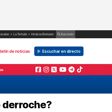
Bacalao
La Tertulia
Hirukoa Bizkaian
Buscador
etín de noticias
Escuchar en directo
as
 o derroche?