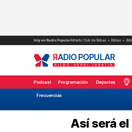
Saltar
al
contenido
Hoy en Radio Popular
Athletic Club de Bilbao
Bilbao
Bil
R
ADIO POPULAR
BILBO
HERRI
IRRATIA
Podcast
Programación
Deportes
Frecuencias
Así será el