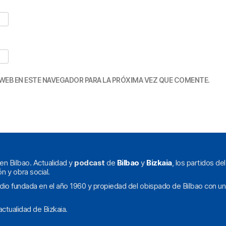
WEB EN ESTE NAVEGADOR PARA LA PRÓXIMA VEZ QUE COMENTE.
en Bilbao. Actualidad y
podcast
de
Bilbao
y
Bizkaia
, los partidos de
ón y obra social.
dio fundada en el año 1960 y propiedad del obispado de Bilbao con un
ctualidad de Bizkaia.