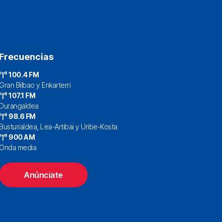
Frecuencias
100.4 FM
Gran Bilbao y Enkarterri
107.1 FM
Durangaldea
98.6 FM
Busturialdea, Lea-Artibai y Uribe-Kosta
900 AM
Onda media
Anúnciate