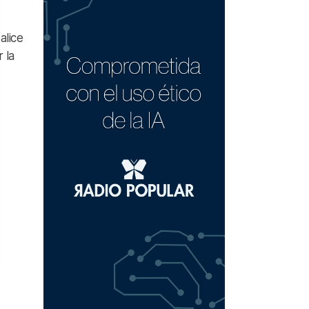
alice
 la