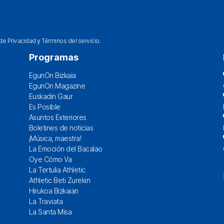
 de Privacidad
y
Términos del servicio
.
Programas
EgunOn Bizkaia
EgunOn Magazine
Euskadin Gaur
Es Posible
Asuntos Exteriores
Boletines de noticias
¡Música, maestra!
La Emoción del Bacalao
Oye Cómo Va
La Tertulia Athletic
Athletic Beti Zurekin
Hirukoa Bizkaian
La Traviata
La Santa Misa