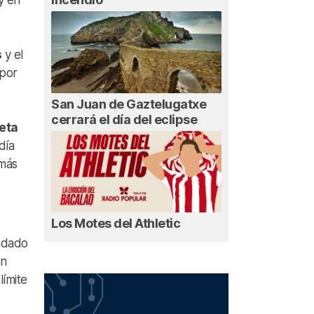
y en
s
y el
 por
San Juan de Gaztelugatxe
cerrará el día del eclipse
eta
día
 más
Los Motes del Athletic
ndado
en
límite