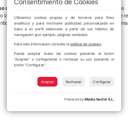
Consentimiento de Cookies
so de plataformas de pago
seguro que proporcionan los
mo la activación de notificaciones para que cada vez que se re
Utilizamos cookies propias y de terceros para fines
idad indicada por el cliente, reciba un aviso y, así, gestionar
analíticos y para mostrarle publicidad personalizada en
base a un perfil elaborado a partir de sus hábitos de
navegación (por ejemplo, páginas visitadas).
Para más información consulte la
política de cookies
.
Puede aceptar todas las cookies pulsando el botón
"Aceptar" o configurarlas o rechazar su uso pulsando el
botón "Configurar".
Aceptar
Rechazar
Configurar
Powered by
Media Sector S.L.