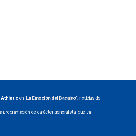
l
Athletic
en
‘La Emoción del Bacalao’
, noticias de
a programación de carácter generalista, que va