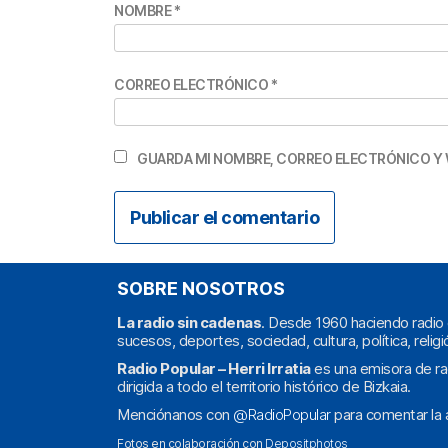
NOMBRE
*
CORREO ELECTRÓNICO
*
GUARDA MI NOMBRE, CORREO ELECTRÓNICO Y 
SOBRE NOSOTROS
La radio sin cadenas
. Desde 1960 haciendo radio 
sucesos, deportes, sociedad, cultura, política, religi
Radio Popular – Herri Irratia
es una emisora de ra
dirigida a todo el territorio histórico de Bizkaia.
Menciónanos con
@RadioPopular
para comentar la a
Fotos en colaboración con
Depositphotos