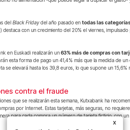
umo no alimentación -que puede llegar a duplicar el gasto- 
as del
Black Friday
del año pasado en
todas las categoría
) destaca con un crecimiento del 20% el viernes, impulsado
ank en Euskadi realizarán un
63% más de compras con tarj
zarán esta forma de pago un 41,4% más que la medida de un 
eta se elevará hasta los 39,8 euros, lo que supone un 15,6%
es contra el fraude
ciones que se realizarán esta semana, Kutxabank ha recome
 compras por Internet. Estas tarjetas, más seguras, no requier
genera para cada compra un número de tarjeta ficticio, con un 
X