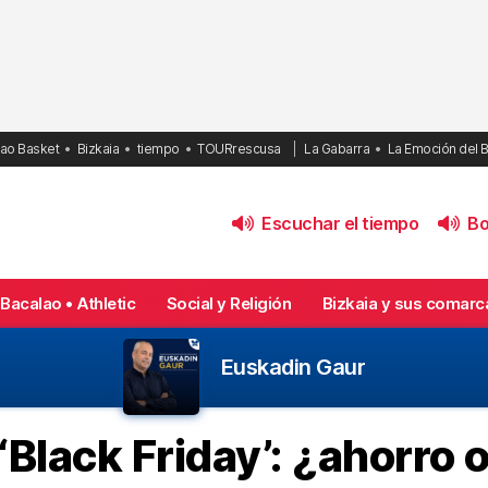
bao Basket
Bizkaia
tiempo
TOURrescusa
La Gabarra
La Emoción del 
Escuchar el tiempo
Bol
Bacalao • Athletic
Social y Religión
Bizkaia y sus comarc
Euskadin Gaur
 ‘Black Friday’: ¿ahorro