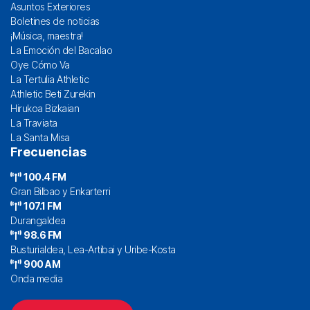
Asuntos Exteriores
Boletines de noticias
¡Música, maestra!
La Emoción del Bacalao
Oye Cómo Va
La Tertulia Athletic
Athletic Beti Zurekin
Hirukoa Bizkaian
La Traviata
La Santa Misa
Frecuencias
100.4 FM
Gran Bilbao y Enkarterri
107.1 FM
Durangaldea
98.6 FM
Busturialdea, Lea-Artibai y Uribe-Kosta
900 AM
Onda media