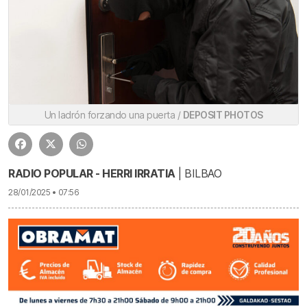
Un ladrón forzando una puerta /
DEPOSIT PHOTOS
RADIO POPULAR - HERRI IRRATIA
| BILBAO
28/01/2025 • 07:56