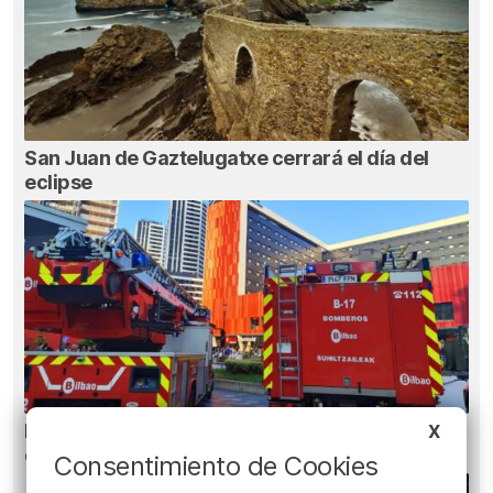
San Juan de Gaztelugatxe cerrará el día del
eclipse
Metro Bilbao cierra la estación de San Mamés
X
durante una hora por un incendio
Consentimiento de Cookies