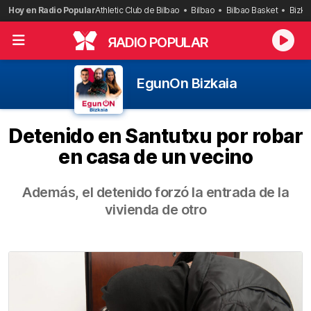
Saltar
Hoy en Radio Popular
Athletic Club de Bilbao
Bilbao
Bilbao Basket
Bizka
al
contenido
R
ADIO POPULAR
EgunOn Bizkaia
Detenido en Santutxu por robar
en casa de un vecino
Además, el detenido forzó la entrada de la
vivienda de otro