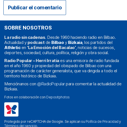
SOBRE NOSOTROS
La radio sin cadenas
. Desde 1960 haciendo radio en Bilbao.
Actualidad y
podcast
de
Bilbao
y
Bizkaia
, los partidos del
Athletic
en
‘La Emoción del Bacalao’
, noticias de sucesos,
deportes, sociedad, cultura, política, religión y obra social.
Radio Popular – Herri Irratia
es una emisora de radio fundada
en el año 1960 y propiedad del obispado de Bilbao con una
programación de carácter generalista, que va dirigida a todo el
territorio histórico de Bizkaia.
Menciónanos con
@RadioPopular
para comentar la actualidad de
Bizkaia.
Fotos en colaboración con
Depositphotos
Protegido por reCAPTCHA de Google. Se aplican su
Política de Privacidad
y
Términos del servicio
.