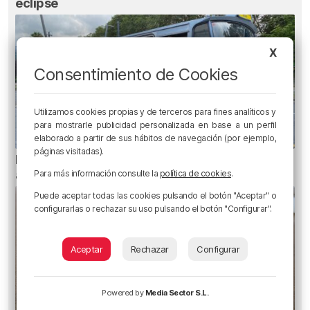
eclipse
X
Consentimiento de Cookies
Utilizamos cookies propias y de terceros para fines analíticos y
para mostrarle publicidad personalizada en base a un perfil
elaborado a partir de sus hábitos de navegación (por ejemplo,
páginas visitadas).
Planes para esta semana en Bilbao, Bizkaia y
alrededores: del 4 al 10 de agosto
Para más información consulte la
política de cookies
.
Puede aceptar todas las cookies pulsando el botón "Aceptar" o
configurarlas o rechazar su uso pulsando el botón "Configurar".
Aceptar
Rechazar
Configurar
Powered by
Media Sector S.L.