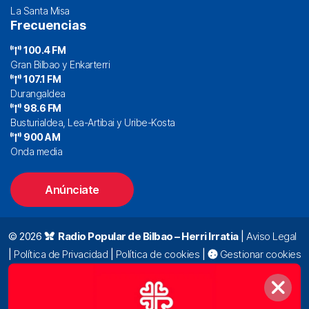
La Santa Misa
Frecuencias
100.4 FM
Gran Bilbao y Enkarterri
107.1 FM
Durangaldea
98.6 FM
Busturialdea, Lea-Artibai y Uribe-Kosta
900 AM
Onda media
Anúnciate
© 2026
Radio Popular de Bilbao – Herri Irratia
|
Aviso Legal
|
Política de Privacidad
|
Política de cookies
|
Gestionar cookies
Alda. Mazarredo, 47 – 7º 48009 Bilbao |
94 423 92 00
|
oyentes@radiopopular.com