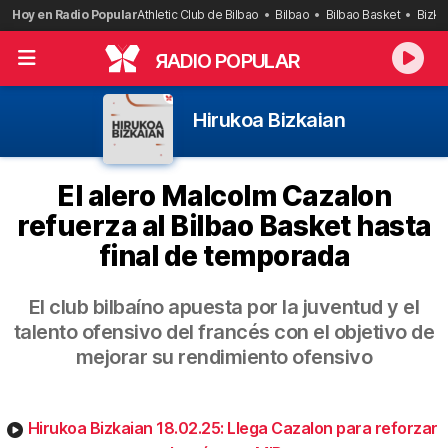
Saltar
Hoy en Radio Popular
Athletic Club de Bilbao
Bilbao
Bilbao Basket
Bizka
al
contenido
R
ADIO POPULAR
Hirukoa Bizkaian
El alero Malcolm Cazalon
refuerza al Bilbao Basket hasta
final de temporada
El club bilbaíno apuesta por la juventud y el
talento ofensivo del francés con el objetivo de
mejorar su rendimiento ofensivo
Hirukoa Bizkaian 18.02.25: Llega Cazalon para reforzar