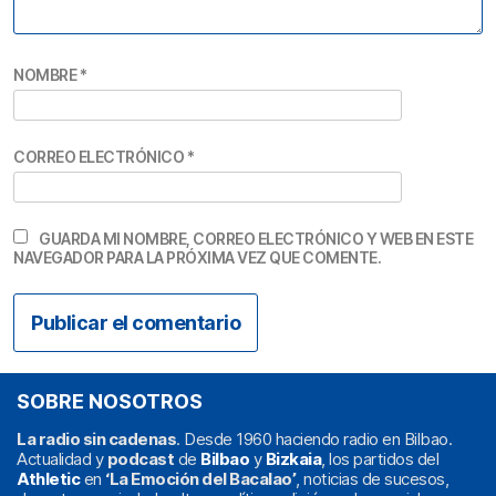
NOMBRE
*
CORREO ELECTRÓNICO
*
GUARDA MI NOMBRE, CORREO ELECTRÓNICO Y WEB EN ESTE
NAVEGADOR PARA LA PRÓXIMA VEZ QUE COMENTE.
SOBRE NOSOTROS
La radio sin cadenas
. Desde 1960 haciendo radio en Bilbao.
Actualidad y
podcast
de
Bilbao
y
Bizkaia
, los partidos del
Athletic
en
‘La Emoción del Bacalao’
, noticias de sucesos,