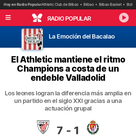
Saltar
Hoy en Radio Popular
Athletic Club de Bilbao
Bilbao
Bilbao Basket
Bizka
al
contenido
R
ADIO POPULAR
La Emoción del Bacalao
El Athletic mantiene el ritmo
Champions a costa de un
endeble Valladolid
Los leones logran la diferencia más amplia en
un partido en el siglo XXI gracias a una
actuación grupal
7
-
1