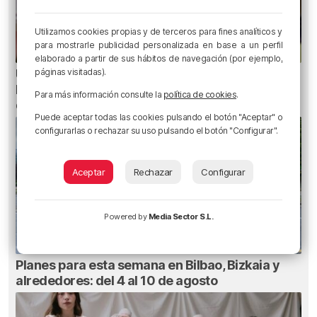
Utilizamos cookies propias y de terceros para fines analíticos y
para mostrarle publicidad personalizada en base a un perfil
elaborado a partir de sus hábitos de navegación (por ejemplo,
Un total de 124 centros de Infantil y Primaria de
páginas visitadas).
Euskadi realizarán mejoras con una inversión
Para más información consulte la
política de cookies
.
de 19,3 millones
Puede aceptar todas las cookies pulsando el botón "Aceptar" o
configurarlas o rechazar su uso pulsando el botón "Configurar".
Aceptar
Rechazar
Configurar
Powered by
Media Sector S.L.
Planes para esta semana en Bilbao, Bizkaia y
alrededores: del 4 al 10 de agosto