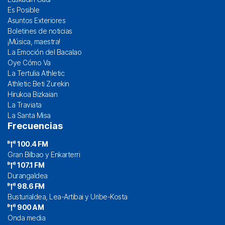
Es Posible
Asuntos Exteriores
Boletines de noticias
¡Música, maestra!
La Emoción del Bacalao
Oye Cómo Va
La Tertulia Athletic
Athletic Beti Zurekin
Hirukoa Bizkaian
La Traviata
La Santa Misa
Frecuencias
100.4 FM
Gran Bilbao y Enkarterri
107.1 FM
Durangaldea
98.6 FM
Busturialdea, Lea-Artibai y Uribe-Kosta
900 AM
Onda media