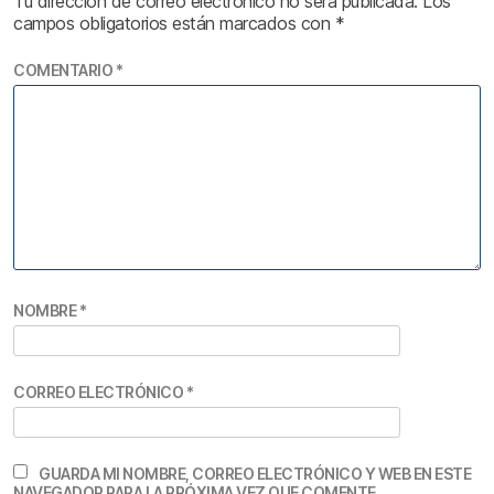
Tu dirección de correo electrónico no será publicada.
Los
campos obligatorios están marcados con
*
COMENTARIO
*
NOMBRE
*
CORREO ELECTRÓNICO
*
GUARDA MI NOMBRE, CORREO ELECTRÓNICO Y WEB EN ESTE
NAVEGADOR PARA LA PRÓXIMA VEZ QUE COMENTE.