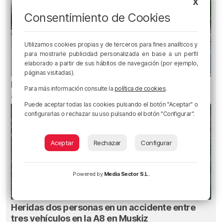
X
Consentimiento de Cookies
Utilizamos cookies propias y de terceros para fines analíticos y
para mostrarle publicidad personalizada en base a un perfil
elaborado a partir de sus hábitos de navegación (por ejemplo,
páginas visitadas).
Planes para esta semana en Bilbao, Bizkaia y
Para más información consulte la
política de cookies
.
alrededores: del 4 al 10 de agosto
Puede aceptar todas las cookies pulsando el botón "Aceptar" o
configurarlas o rechazar su uso pulsando el botón "Configurar".
Aceptar
Rechazar
Configurar
Powered by
Media Sector S.L.
Heridas dos personas en un accidente entre
tres vehículos en la A8 en Muskiz