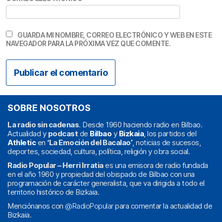
GUARDA MI NOMBRE, CORREO ELECTRÓNICO Y WEB EN ESTE
NAVEGADOR PARA LA PRÓXIMA VEZ QUE COMENTE.
SOBRE NOSOTROS
La radio sin cadenas
. Desde 1960 haciendo radio en Bilbao.
Actualidad y
podcast
de
Bilbao
y
Bizkaia
, los partidos del
Athletic
en
‘La Emoción del Bacalao’
, noticias de sucesos,
deportes, sociedad, cultura, política, religión y obra social.
Radio Popular – Herri Irratia
es una emisora de radio fundada
en el año 1960 y propiedad del obispado de Bilbao con una
programación de carácter generalista, que va dirigida a todo el
territorio histórico de Bizkaia.
Menciónanos con
@RadioPopular
para comentar la actualidad de
Bizkaia.