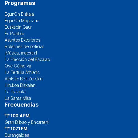
Programas
EgunOn Bizkaia
EgunOn Magazine
Euskadin Gaur
Es Posible
Asuntos Exteriores
Boletines de noticias
¡Música, maestra!
La Emoción del Bacalao
Oye Cómo Va
La Tertulia Athletic
Athletic Beti Zurekin
Hirukoa Bizkaian
La Traviata
La Santa Misa
Frecuencias
100.4 FM
Gran Bilbao y Enkarterri
107.1 FM
Durangaldea