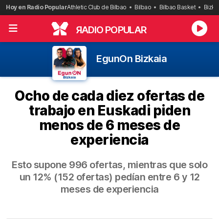
Saltar
Hoy en Radio Popular
Athletic Club de Bilbao
Bilbao
Bilbao Basket
Bizka
al
contenido
R
ADIO POPULAR
EgunOn Bizkaia
Ocho de cada diez ofertas de
trabajo en Euskadi piden
menos de 6 meses de
experiencia
Esto supone 996 ofertas, mientras que solo
un 12% (152 ofertas) pedían entre 6 y 12
meses de experiencia