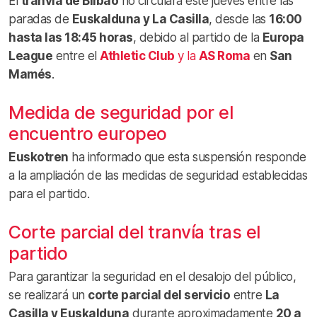
El
tranvía de Bilbao
no circulará este jueves entre las
paradas de
Euskalduna y La Casilla
, desde las
16:00
hasta las 18:45 horas
, debido al partido de la
Europa
League
entre el
Athletic Club
y la
AS Roma
en
San
Mamés
.
Medida de seguridad por el
encuentro europeo
Euskotren
ha informado que esta suspensión responde
a la ampliación de las medidas de seguridad establecidas
para el partido.
Corte parcial del tranvía tras el
partido
Para garantizar la seguridad en el desalojo del público,
se realizará un
corte parcial del servicio
entre
La
Casilla y Euskalduna
durante aproximadamente
20 a