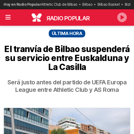
Saltar
Hoy en Radio Popular
Athletic Club de Bilbao
Bilbao
Bilbao Basket
Bizka
al
contenido
R
ADIO POPULAR
ÚLTIMA HORA
El tranvía de Bilbao suspenderá
su servicio entre Euskalduna y
La Casilla
Será justo antes del partido de UEFA Europa
League entre Athletic Club y AS Roma