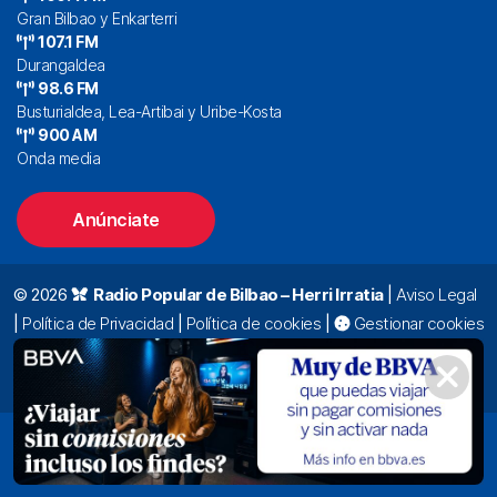
Gran Bilbao y Enkarterri
107.1 FM
Durangaldea
98.6 FM
Busturialdea, Lea-Artibai y Uribe-Kosta
900 AM
Onda media
Anúnciate
© 2026
Radio Popular de Bilbao – Herri Irratia
|
Aviso Legal
|
Política de Privacidad
|
Política de cookies
|
Gestionar cookies
Alda. Mazarredo, 47 – 7º 48009 Bilbao |
94 423 92 00
|
oyentes@radiopopular.com