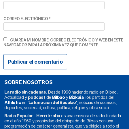
CORREO ELECTRÓNICO
*
GUARDA MI NOMBRE, CORREO ELECTRÓNICO Y WEB EN ESTE
NAVEGADOR PARA LA PRÓXIMA VEZ QUE COMENTE.
SOBRE NOSOTROS
La radio sin cadenas
. Desde 1960 haciendo radio en Bilbao.
Actualidad y
podcast
de
Bilbao
y
Bizkaia
, los partidos del
Athletic
en
‘La Emoción del Bacalao’
, noticias de sucesos,
deportes, sociedad, cultura, política, religión y obra social.
Radio Popular – Herri Irratia
es una emisora de radio fundada
en el año 1960 y propiedad del obispado de Bilbao con una
programación de carácter generalista, que va dirigida a todo el