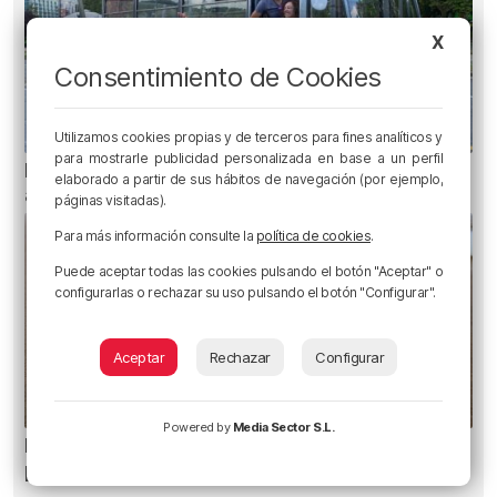
X
Consentimiento de Cookies
Utilizamos cookies propias y de terceros para fines analíticos y
para mostrarle publicidad personalizada en base a un perfil
Planes para esta semana en Bilbao, Bizkaia y
elaborado a partir de sus hábitos de navegación (por ejemplo,
alrededores: del 4 al 10 de agosto
páginas visitadas).
Para más información consulte la
política de cookies
.
Puede aceptar todas las cookies pulsando el botón "Aceptar" o
configurarlas o rechazar su uso pulsando el botón "Configurar".
Aceptar
Rechazar
Configurar
Powered by
Media Sector S.L.
Euskadi registra 27 picaduras de carabela
portuguesa