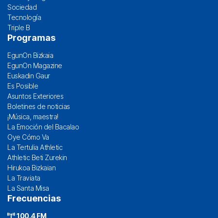
Sociedad
Tecnología
Triple B
Programas
EgunOn Bizkaia
EgunOn Magazine
Euskadin Gaur
Es Posible
Asuntos Exteriores
Boletines de noticias
¡Música, maestra!
La Emoción del Bacalao
Oye Cómo Va
La Tertulia Athletic
Athletic Beti Zurekin
Hirukoa Bizkaian
La Traviata
La Santa Misa
Frecuencias
100.4 FM