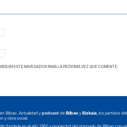
WEB EN ESTE NAVEGADOR PARA LA PRÓXIMA VEZ QUE COMENTE.
en Bilbao. Actualidad y
podcast
de
Bilbao
y
Bizkaia
, los partidos de
ón y obra social.
dio fundada en el año 1960 y propiedad del obispado de Bilbao con un