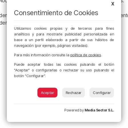
Rock de Villarrobledo, que atrajo a 240.000 espectadores. ​
X
Consentimiento de Cookies
a demanda de música en directo en España y el fortalecimient
ndemia.
Utilizamos cookies propias y de terceros para fines
analíticos y para mostrarle publicidad personalizada en
base a un perfil elaborado a partir de sus hábitos de
navegación (por ejemplo, páginas visitadas).
Para más información consulte la
política de cookies
.
Puede aceptar todas las cookies pulsando el botón
"Aceptar" o configurarlas o rechazar su uso pulsando el
botón "Configurar".
Aceptar
Rechazar
Configurar
Powered by
Media Sector S.L.