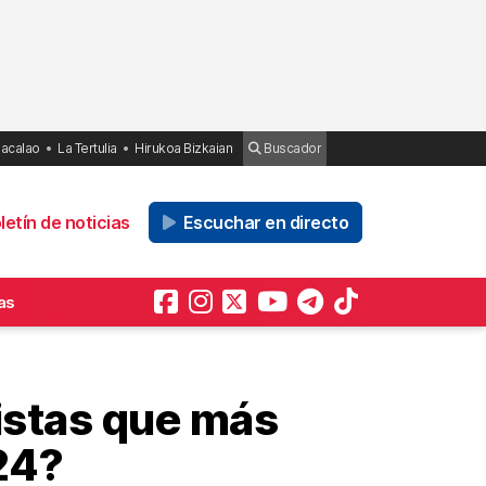
Bacalao
La Tertulia
Hirukoa Bizkaian
Buscador
etín de noticias
Escuchar en directo
as
tistas que más
24?