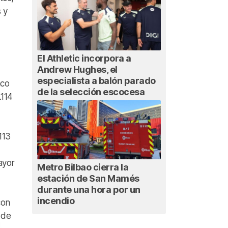
 y
El Athletic incorpora a
Andrew Hughes, el
especialista a balón parado
nco
de la selección escocesa
.114
113
ayor
Metro Bilbao cierra la
estación de San Mamés
durante una hora por un
incendio
con
 de