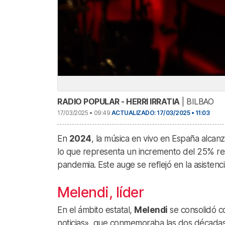
RADIO POPULAR - HERRI IRRATIA
| BILBAO
17/03/2025 • 09:49
ACTUALIZADO: 17/03/2025 • 11:03
​En
2024
, la música en vivo en España alcanz
lo que representa un incremento del 25% res
pandemia. Este auge se reflejó en la asistencia
Melendi, líder
En el ámbito estatal,
Melendi
se consolidó co
noticias», que conmemoraba las dos décadas d