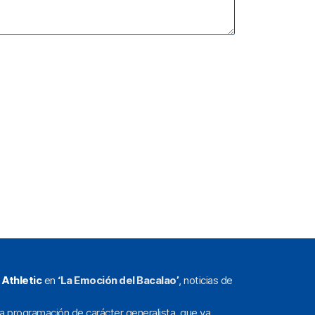
l
Athletic
en
‘La Emoción del Bacalao’
, noticias de
a programación de carácter generalista, que va