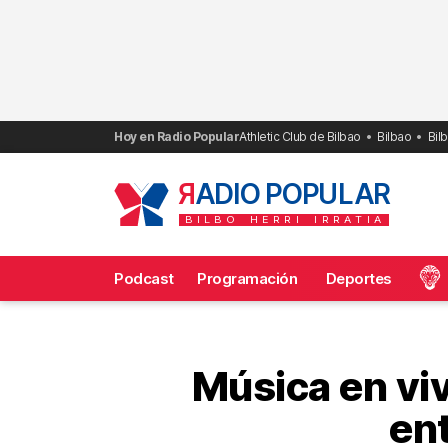
Saltar
al
contenido
Hoy en Radio Popular
Athletic Club de Bilbao
Bilbao
Bil
R
ADIO POPULAR
BILBO
HERRI
IRRATIA
Podcast
Programación
Deportes
Frecuencias
Música en viv
en