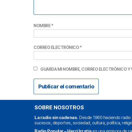
NOMBRE
*
CORREO ELECTRÓNICO
*
GUARDA MI NOMBRE, CORREO ELECTRÓNICO Y 
SOBRE NOSOTROS
La radio sin cadenas
. Desde 1960 haciendo radio 
sucesos, deportes, sociedad, cultura, política, religi
Radio Popular – Herri Irratia
es una emisora de ra