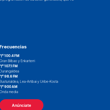
Frecuencias
100.4 FM
Gran Bilbao y Enkarterri
107.1 FM
Durangaldea
98.6 FM
Busturialdea, Lea-Artibai y Uribe-Kosta
900 AM
Onda media
Anúnciate