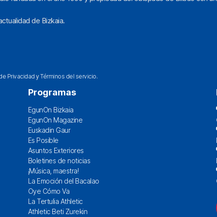
ctualidad de Bizkaia.
 de Privacidad
y
Términos del servicio
.
Programas
EgunOn Bizkaia
EgunOn Magazine
Euskadin Gaur
Es Posible
Asuntos Exteriores
Boletines de noticias
¡Música, maestra!
La Emoción del Bacalao
Oye Cómo Va
La Tertulia Athletic
Athletic Beti Zurekin