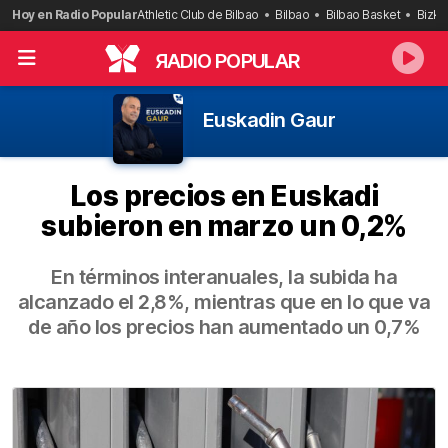
Saltar
Hoy en Radio Popular
Athletic Club de Bilbao
Bilbao
Bilbao Basket
Bizka
al
contenido
R
ADIO POPULAR
Euskadin Gaur
Los precios en Euskadi
subieron en marzo un 0,2%
En términos interanuales, la subida ha
alcanzado el 2,8%, mientras que en lo que va
de año los precios han aumentado un 0,7%