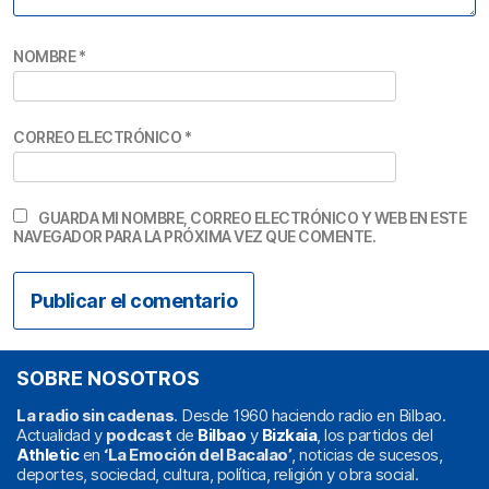
NOMBRE
*
CORREO ELECTRÓNICO
*
GUARDA MI NOMBRE, CORREO ELECTRÓNICO Y WEB EN ESTE
NAVEGADOR PARA LA PRÓXIMA VEZ QUE COMENTE.
SOBRE NOSOTROS
La radio sin cadenas
. Desde 1960 haciendo radio en Bilbao.
Actualidad y
podcast
de
Bilbao
y
Bizkaia
, los partidos del
Athletic
en
‘La Emoción del Bacalao’
, noticias de sucesos,
deportes, sociedad, cultura, política, religión y obra social.