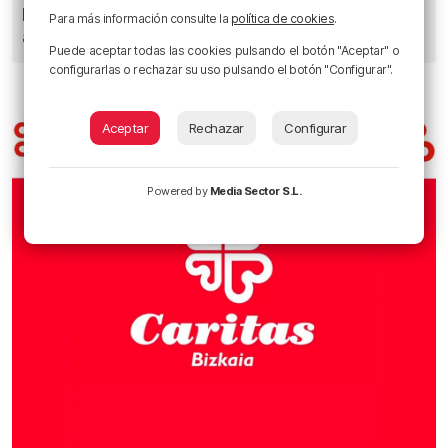
Planes para esta semana en Bilbao, Bizkaia y
Para más información consulte la
política de cookies
.
alrededores: del 4 al 10 de agosto
Puede aceptar todas las cookies pulsando el botón "Aceptar" o
configurarlas o rechazar su uso pulsando el botón "Configurar".
Aceptar
Rechazar
Configurar
Powered by
Media Sector S.L.