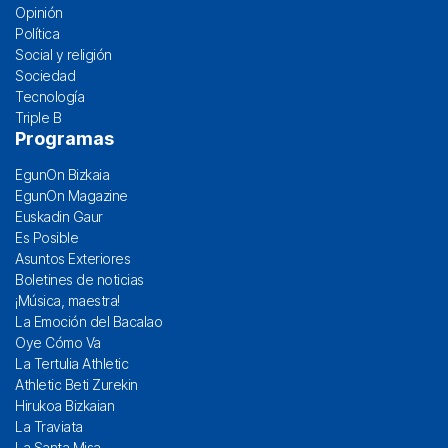
Opinión
Política
Social y religión
Sociedad
Tecnología
Triple B
Programas
EgunOn Bizkaia
EgunOn Magazine
Euskadin Gaur
Es Posible
Asuntos Exteriores
Boletines de noticias
¡Música, maestra!
La Emoción del Bacalao
Oye Cómo Va
La Tertulia Athletic
Athletic Beti Zurekin
Hirukoa Bizkaian
La Traviata
La Santa Misa