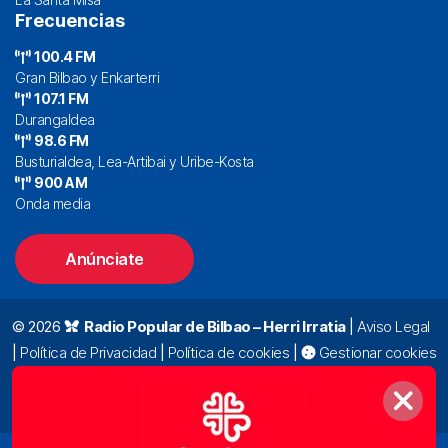
Frecuencias
100.4 FM
Gran Bilbao y Enkarterri
107.1 FM
Durangaldea
98.6 FM
Busturialdea, Lea-Artibai y Uribe-Kosta
900 AM
Onda media
Anúnciate
© 2026
Radio Popular de Bilbao – Herri Irratia
|
Aviso Legal
|
Política de Privacidad
|
Política de cookies
|
Gestionar cookies
Alda. Mazarredo, 47 – 7º 48009 Bilbao |
94 423 92 00
|
oyentes@radiopopular.com