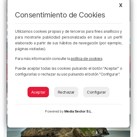
X
Consentimiento de Cookies
Recuperado el cuerpo sin vida de una mujer en
Utilizamos cookies propias y de terceros para fines analíticos y
la ría de Bilbao
para mostrarle publicidad personalizada en base a un perfil
elaborado a partir de sus hábitos de navegación (por ejemplo,
páginas visitadas).
Para más información consulte la
política de cookies
.
Puede aceptar todas las cookies pulsando el botón "Aceptar" o
configurarlas o rechazar su uso pulsando el botón "Configurar".
Aceptar
Rechazar
Configurar
Metro Bilbao cierra la estación de San Mamés
durante una hora por un incendio
Powered by
Media Sector S.L.