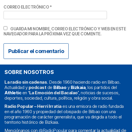
CORREO ELECTRÓNICO
*
GUARDA MI NOMBRE, CORREO ELECTRÓNICO Y WEB EN ESTE
NAVEGADOR PARA LA PRÓXIMA VEZ QUE COMENTE.
SOBRE NOSOTROS
La radio sin cadenas
. Desde 1960 haciendo radio en Bilbao.
Actualidad y
podcast
de
Bilbao
y
Bizkaia
, los partidos del
Athletic
en
‘La Emoción del Bacalao’
, noticias de sucesos,
deportes, sociedad, cultura, política, religión y obra social.
Radio Popular – Herri Irratia
es una emisora de radio fundada
en el año 1960 y propiedad del obispado de Bilbao con una
programación de carácter generalista, que va dirigida a todo el
territorio histórico de Bizkaia.
Menciónanos con
@RadioPopular
para comentar la actualidad de