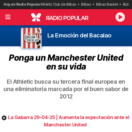
Saltar
Hoy en Radio Popular
Athletic Club de Bilbao
Bilbao
Bilbao Basket
Bizka
al
contenido
R
ADIO POPULAR
La Emoción del Bacalao
Ponga un Manchester United
en su vida
El Athletic busca su tercera final europea en
una eliminatoria marcada por el buen sabor de
2012
La Gabarra 29-04-25 | Aumenta la expectación ante el
Manchester United