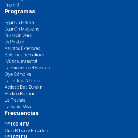
Triple B
Programas
EgunOn Bizkaia
EgunOn Magazine
Euskadin Gaur
Es Posible
Asuntos Exteriores
Boletines de noticias
¡Música, maestra!
La Emoción del Bacalao
Oye Cómo Va
La Tertulia Athletic
Athletic Beti Zurekin
Hirukoa Bizkaian
La Traviata
La Santa Misa
Frecuencias
100.4 FM
Gran Bilbao y Enkarterri
107.1 FM