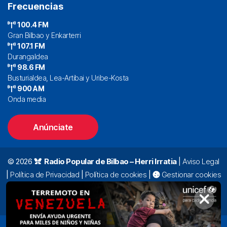
Frecuencias
100.4 FM
Gran Bilbao y Enkarterri
107.1 FM
Durangaldea
98.6 FM
Busturialdea, Lea-Artibai y Uribe-Kosta
900 AM
Onda media
Anúnciate
© 2026
Radio Popular de Bilbao – Herri Irratia
|
Aviso Legal
|
Política de Privacidad
|
Política de cookies
|
Gestionar cookies
Alda. Mazarredo, 47 – 7º 48009 Bilbao |
94 423 92 00
|
oyentes@radiopopular.com