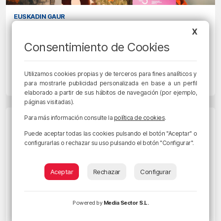
EUSKADIN GAUR
BAM lanza un plan estratégico para
X
liderar la transformación educativa
Consentimiento de Cookies
vasca desde la formación de
maestros
Utilizamos cookies propias y de terceros para fines analíticos y
para mostrarle publicidad personalizada en base a un perfil
30/05/2025 • 12:59 • JORGE J. APARICIO
elaborado a partir de sus hábitos de navegación (por ejemplo,
páginas visitadas).
Para más información consulte la
política de cookies
.
Puede aceptar todas las cookies pulsando el botón "Aceptar" o
configurarlas o rechazar su uso pulsando el botón "Configurar".
Aceptar
Rechazar
Configurar
Powered by
Media Sector S.L.