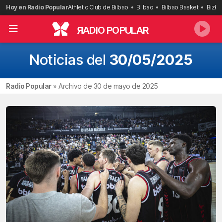
Saltar
Hoy en Radio Popular
Athletic Club de Bilbao
Bilbao
Bilbao Basket
Bizka
al
contenido
R
ADIO POPULAR
Noticias del
30/05/2025
Radio Popular
»
Archivo de 30 de mayo de 2025