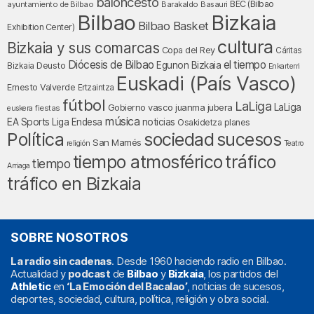
baloncesto
BEC (Bilbao
ayuntamiento de Bilbao
Barakaldo
Basauri
Bilbao
Bizkaia
Bilbao Basket
Exhibition Center)
cultura
Bizkaia y sus comarcas
Copa del Rey
Cáritas
Diócesis de Bilbao
el tiempo
Egunon Bizkaia
Deusto
Bizkaia
Enkarterri
Euskadi (País Vasco)
Ernesto Valverde
Ertzaintza
fútbol
LaLiga
LaLiga
Gobierno vasco
juanma jubera
fiestas
euskera
música
EA Sports
Liga Endesa
noticias
Osakidetza
planes
Política
sociedad
sucesos
San Mamés
religión
Teatro
tráfico
tiempo atmosférico
tiempo
Arriaga
tráfico en Bizkaia
SOBRE NOSOTROS
La radio sin cadenas
. Desde 1960 haciendo radio en Bilbao.
Actualidad y
podcast
de
Bilbao
y
Bizkaia
, los partidos del
Athletic
en
‘La Emoción del Bacalao’
, noticias de sucesos,
deportes, sociedad, cultura, política, religión y obra social.