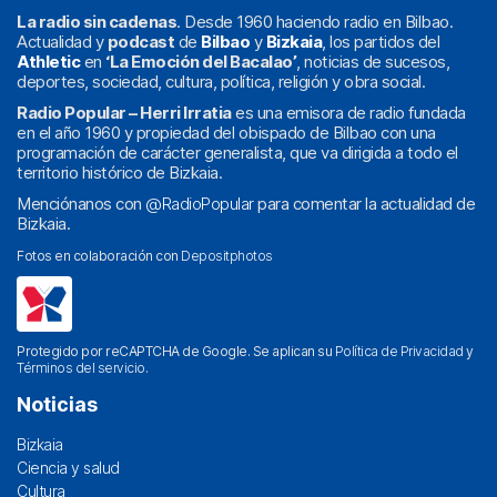
La radio sin cadenas
. Desde 1960 haciendo radio en Bilbao.
Actualidad y
podcast
de
Bilbao
y
Bizkaia
, los partidos del
Athletic
en
‘La Emoción del Bacalao’
, noticias de sucesos,
deportes, sociedad, cultura, política, religión y obra social.
Radio Popular – Herri Irratia
es una emisora de radio fundada
en el año 1960 y propiedad del obispado de Bilbao con una
programación de carácter generalista, que va dirigida a todo el
territorio histórico de Bizkaia.
Menciónanos con
@RadioPopular
para comentar la actualidad de
Bizkaia.
Fotos en colaboración con
Depositphotos
Protegido por reCAPTCHA de Google. Se aplican su
Política de Privacidad
y
Términos del servicio
.
Noticias
Bizkaia
Ciencia y salud
Cultura