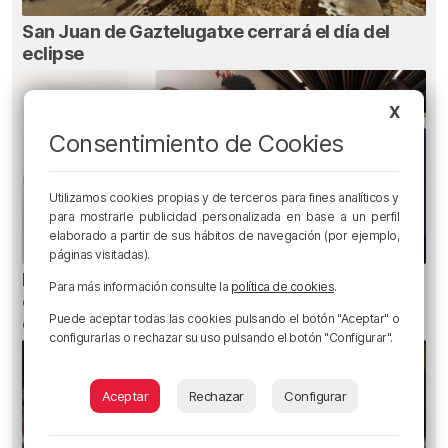
San Juan de Gaztelugatxe cerrará el día del
eclipse
X
Consentimiento de Cookies
Utilizamos cookies propias y de terceros para fines analíticos y
para mostrarle publicidad personalizada en base a un perfil
elaborado a partir de sus hábitos de navegación (por ejemplo,
páginas visitadas).
El Athletic incorpora a Andrew Hughes, el
Para más información consulte la
política de cookies
.
especialista a balón parado de la selección
Puede aceptar todas las cookies pulsando el botón "Aceptar" o
escocesa
configurarlas o rechazar su uso pulsando el botón "Configurar".
Aceptar
Rechazar
Configurar