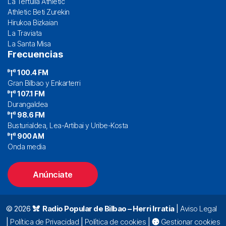
La Tertulia Athletic
Athletic Beti Zurekin
Hirukoa Bizkaian
La Traviata
La Santa Misa
Frecuencias
100.4 FM
Gran Bilbao y Enkarterri
107.1 FM
Durangaldea
98.6 FM
Busturialdea, Lea-Artibai y Uribe-Kosta
900 AM
Onda media
Anúnciate
© 2026
Radio Popular de Bilbao – Herri Irratia
|
Aviso Legal
|
Política de Privacidad
|
Política de cookies
|
Gestionar cookies