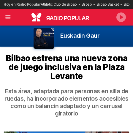
Saltar
Hoy en Radio Popular
Athletic Club de Bilbao
Bilbao
Bilbao Basket
Bizka
al
contenido
R
ADIO POPULAR
Euskadin Gaur
Bilbao estrena una nueva zona
de juego inclusiva en la Plaza
Levante
Esta área, adaptada para personas en silla de
ruedas, ha incorporado elementos accesibles
como un balancín adaptado y un carrusel
giratorio