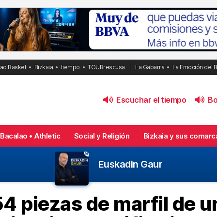
bao Basket
Bizkaia
tiempo
TOURrescusa
La Gabarra
La Emoción del 
Escuchar el tiempo
Bol
Bacalao • Athletic
Social y Religión
Bizkaia y sus comarc
Euskadin Gaur
54 piezas de marfil de 