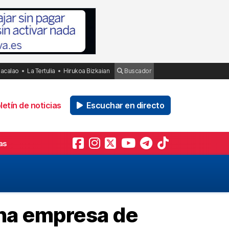
Bacalao
La Tertulia
Hirukoa Bizkaian
Buscador
etín de noticias
Escuchar en directo
as
una empresa de