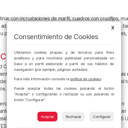
tinas con incrustaciones de marfil, cuadros con crucifijos, m
, además de varias figuras de caballos y dragones tallados t
X
 su posible exportación ilegal hacia mercados internacionales,
Consentimiento de Cookies
Utilizamos cookies propias y de terceros para fines
ECIES
analíticos y para mostrarle publicidad personalizada en
base a un perfil elaborado a partir de sus hábitos de
dad Central Operativa de medio ambiente (UCOMA) para la
navegación (por ejemplo, páginas visitadas).
entales, se llevan a cabo de manera sistemática búsquedas 
Para más información consulte la
política de cookies
.
de detectar posibles actividades ilícitas relacionadas con el t
Puede aceptar todas las cookies pulsando el botón
re.
"Aceptar" o configurarlas o rechazar su uso pulsando el
botón "Configurar".
ercio irregular de piezas de marfil. En el marco de la Unión
 tanto en bruto como elaborado, está prohibido con carácter
Aceptar
Rechazar
Configurar
esión con fines comerciales requieren un certificado CITES 
TES Nacional.