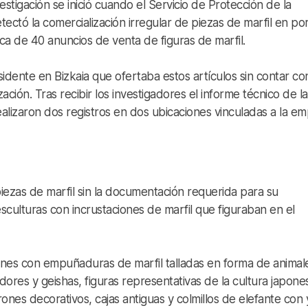
vestigación se inició cuando el Servicio de Protección de la
etectó la comercialización irregular de piezas de marfil en po
a de 40 anuncios de venta de figuras de marfil.
sidente en Bizkaia que ofertaba estos artículos sin contar co
ación. Tras recibir los investigadores el informe técnico de la
ealizaron dos registros en dos ubicaciones vinculadas a la e
iezas de marfil sin la documentación requerida para su
sculturas con incrustaciones de marfil que figuraban en el
tones con empuñaduras de marfil talladas en forma de animal
ores y geishas, figuras representativas de la cultura japone
es decorativos, cajas antiguas y colmillos de elefante con y