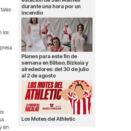
durante una hora por un
rtales
incendio
n los
mpresa
Planes para este fin de
semana en Bilbao, Bizkaia y
alrededores: del 30 de julio
al 2 de agosto
es
Los Motes del Athletic
sa
 sin