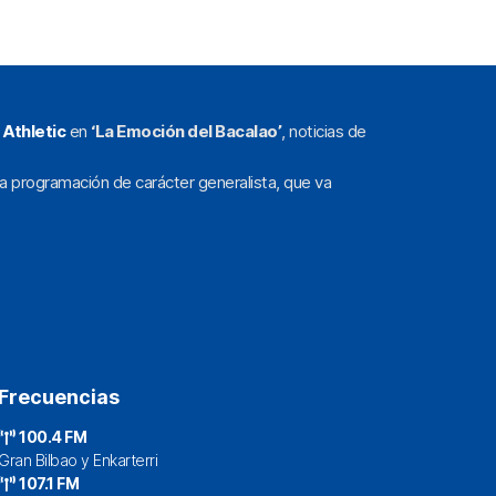
l
Athletic
en
‘La Emoción del Bacalao’
, noticias de
a programación de carácter generalista, que va
Frecuencias
100.4 FM
Gran Bilbao y Enkarterri
107.1 FM