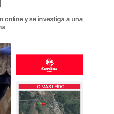
l
 online y se investiga a una
na
LO MÁS LEÍDO