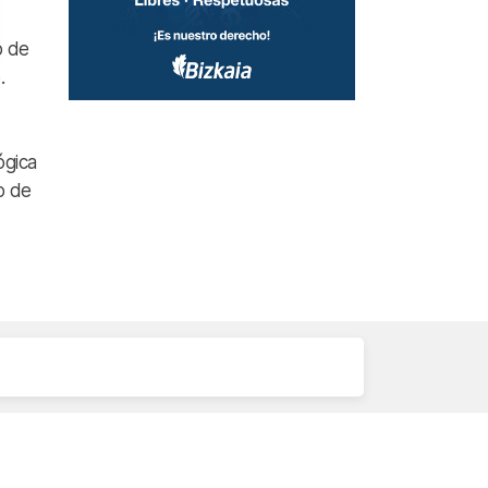
o de
.
ógica
o de