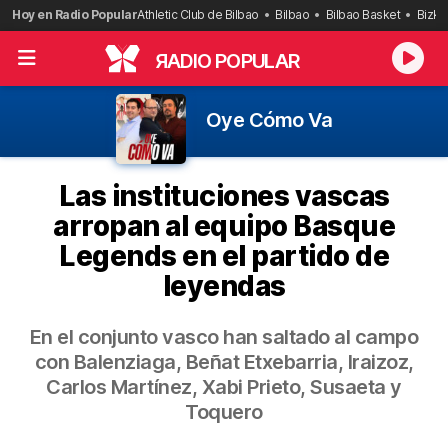
Saltar
Hoy en Radio Popular
Athletic Club de Bilbao
Bilbao
Bilbao Basket
Bizka
al
contenido
R
ADIO POPULAR
Oye Cómo Va
Las instituciones vascas
arropan al equipo Basque
Legends en el partido de
leyendas
En el conjunto vasco han saltado al campo
con Balenziaga, Beñat Etxebarria, Iraizoz,
Carlos Martínez, Xabi Prieto, Susaeta y
Toquero