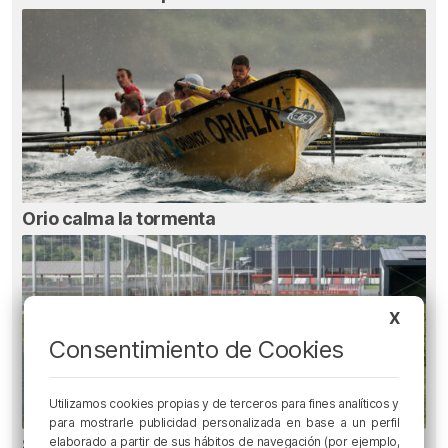
Orio calma la tormenta
X
Consentimiento de Cookies
Utilizamos cookies propias y de terceros para fines analíticos y
para mostrarle publicidad personalizada en base a un perfil
elaborado a partir de sus hábitos de navegación (por ejemplo,
Se atrasa el inicio de La Liga para el Athletic