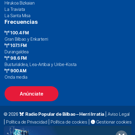
Hirukoa Bizkaian
La Traviata
La Santa Misa
Frecuencias
100.4 FM
Gran Bilbao y Enkarterri
107.1 FM
Durangaldea
98.6 FM
Busturialdea, Lea-Artibai y Uribe-Kosta
900 AM
Onda media
Anúnciate
© 2026
Radio Popular de Bilbao – Herri Irratia
|
Aviso Legal
|
Política de Privacidad
|
Política de cookies
|
Gestionar cookies
Alda. Mazarredo, 47 – 7º 48009 Bilbao |
94 423 92 00
|