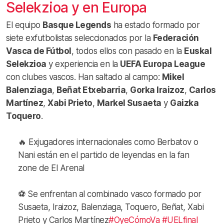
Selekzioa y en Europa
El equipo
Basque Legends
ha estado formado por
siete exfutbolistas seleccionados por la
Federación
Vasca de Fútbol
, todos ellos con pasado en la
Euskal
Selekzioa
y experiencia en la
UEFA Europa League
con clubes vascos. Han saltado al campo:
Mikel
Balenziaga
,
Beñat Etxebarria
,
Gorka Iraizoz
,
Carlos
Martínez
,
Xabi Prieto
,
Markel Susaeta
y
Gaizka
Toquero
.
🔥 Exjugadores internacionales como Berbatov o
Nani están en el partido de leyendas en la fan
zone de El Arenal
⚽️ Se enfrentan al combinado vasco formado por
Susaeta, Iraizoz, Balenziaga, Toquero, Beñat, Xabi
Prieto y Carlos Martínez
#OyeCómoVa
#UELfinal