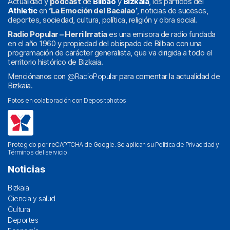
Actualidad y
podcast
de
Bilbao
y
Bizkaia
, los partidos del
Athletic
en
‘La Emoción del Bacalao’
, noticias de sucesos,
deportes, sociedad, cultura, política, religión y obra social.
Radio Popular – Herri Irratia
es una emisora de radio fundada
en el año 1960 y propiedad del obispado de Bilbao con una
programación de carácter generalista, que va dirigida a todo el
territorio histórico de Bizkaia.
Menciónanos con
@RadioPopular
para comentar la actualidad de
Bizkaia.
Fotos en colaboración con
Depositphotos
Protegido por reCAPTCHA de Google. Se aplican su
Política de Privacidad
y
Términos del servicio
.
Noticias
Bizkaia
Ciencia y salud
Cultura
Deportes