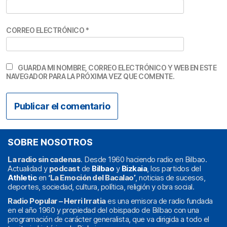
CORREO ELECTRÓNICO
*
GUARDA MI NOMBRE, CORREO ELECTRÓNICO Y WEB EN ESTE
NAVEGADOR PARA LA PRÓXIMA VEZ QUE COMENTE.
SOBRE NOSOTROS
La radio sin cadenas
. Desde 1960 haciendo radio en Bilbao.
Actualidad y
podcast
de
Bilbao
y
Bizkaia
, los partidos del
Athletic
en
‘La Emoción del Bacalao’
, noticias de sucesos,
deportes, sociedad, cultura, política, religión y obra social.
Radio Popular – Herri Irratia
es una emisora de radio fundada
en el año 1960 y propiedad del obispado de Bilbao con una
programación de carácter generalista, que va dirigida a todo el