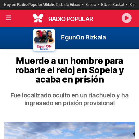
Saltar
Hoy en Radio Popular
Athletic Club de Bilbao
Bilbao
Bilbao Basket
Bizka
al
contenido
R
ADIO POPULAR
EgunOn Bizkaia
Muerde a un hombre para
robarle el reloj en Sopela y
acaba en prisión
Fue localizado oculto en un riachuelo y ha
ingresado en prisión provisional