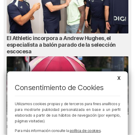
El Athletic incorpora a Andrew Hughes, el
especialista a balón parado de la selección
escocesa
X
Consentimiento de Cookies
Utilizamos cookies propias y de terceros para fines analíticos y
para mostrarle publicidad personalizada en base a un perfil
elaborado a partir de sus hábitos de navegación (por ejemplo,
El tiempo este jueves en Bizkaia: cielo muy
páginas visitadas).
nuboso
Para más información consulte la
política de cookies
.