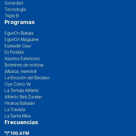
Sociedad
Tecnología
Triple B
Programas
EgunOn Bizkaia
EgunOn Magazine
Euskadin Gaur
Es Posible
Asuntos Exteriores
Boletines de noticias
¡Música, maestra!
La Emoción del Bacalao
Oye Cómo Va
La Tertulia Athletic
Athletic Beti Zurekin
Hirukoa Bizkaian
La Traviata
La Santa Misa
Frecuencias
100.4 FM