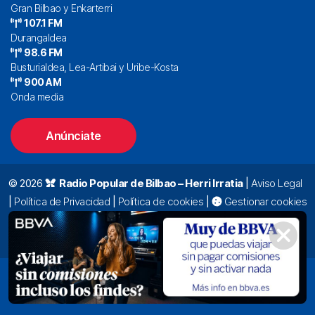
Gran Bilbao y Enkarterri
107.1 FM
Durangaldea
98.6 FM
Busturialdea, Lea-Artibai y Uribe-Kosta
900 AM
Onda media
Anúnciate
© 2026
Radio Popular de Bilbao – Herri Irratia
|
Aviso Legal
|
Política de Privacidad
|
Política de cookies
|
Gestionar cookies
Alda. Mazarredo, 47 – 7º 48009 Bilbao |
94 423 92 00
|
oyentes@radiopopular.com