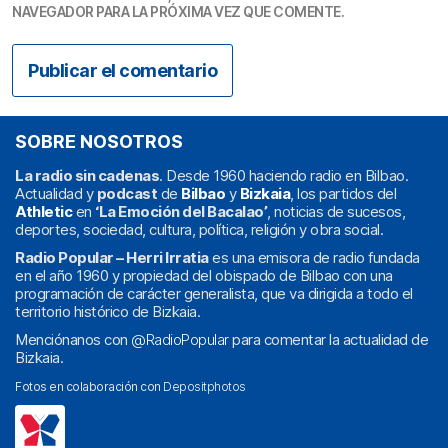
NAVEGADOR PARA LA PRÓXIMA VEZ QUE COMENTE.
SOBRE NOSOTROS
La radio sin cadenas
. Desde 1960 haciendo radio en Bilbao.
Actualidad y
podcast
de
Bilbao
y
Bizkaia
, los partidos del
Athletic
en
‘La Emoción del Bacalao’
, noticias de sucesos,
deportes, sociedad, cultura, política, religión y obra social.
Radio Popular – Herri Irratia
es una emisora de radio fundada
en el año 1960 y propiedad del obispado de Bilbao con una
programación de carácter generalista, que va dirigida a todo el
territorio histórico de Bizkaia.
Menciónanos con
@RadioPopular
para comentar la actualidad de
Bizkaia.
Fotos en colaboración con
Depositphotos