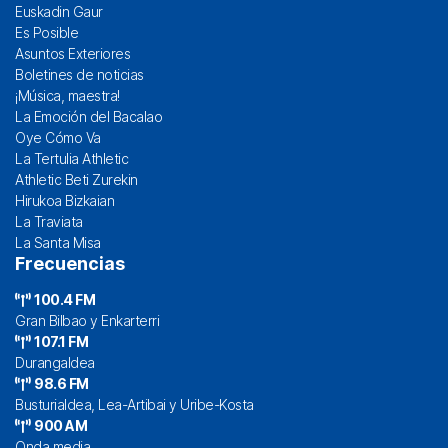
Euskadin Gaur
Es Posible
Asuntos Exteriores
Boletines de noticias
¡Música, maestra!
La Emoción del Bacalao
Oye Cómo Va
La Tertulia Athletic
Athletic Beti Zurekin
Hirukoa Bizkaian
La Traviata
La Santa Misa
Frecuencias
100.4 FM
Gran Bilbao y Enkarterri
107.1 FM
Durangaldea
98.6 FM
Busturialdea, Lea-Artibai y Uribe-Kosta
900 AM
Onda media