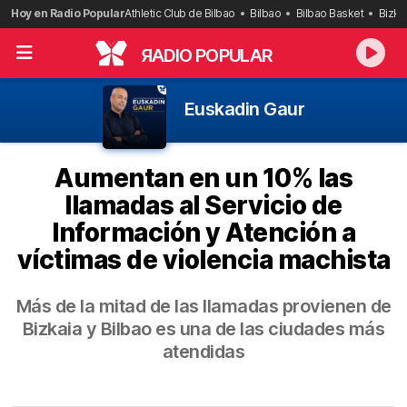
Saltar
Hoy en Radio Popular
Athletic Club de Bilbao
Bilbao
Bilbao Basket
Bizka
al
contenido
R
ADIO POPULAR
Euskadin Gaur
Aumentan en un 10% las
llamadas al Servicio de
Información y Atención a
víctimas de violencia machista
Más de la mitad de las llamadas provienen de
Bizkaia y Bilbao es una de las ciudades más
atendidas