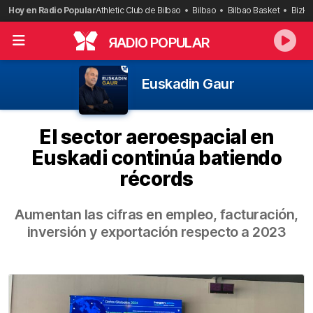
Saltar
Hoy en Radio Popular
Athletic Club de Bilbao
Bilbao
Bilbao Basket
Bizka
al
contenido
R
ADIO POPULAR
Euskadin Gaur
El sector aeroespacial en
Euskadi continúa batiendo
récords
Aumentan las cifras en empleo, facturación,
inversión y exportación respecto a 2023