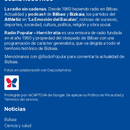
La radio sin cadenas
. Desde 1960 haciendo radio en Bilbao.
Actualidad y
podcast
de
Bilbao
y
Bizkaia
, los partidos del
Athletic
en
‘La Emoción del Bacalao’
, noticias de sucesos,
deportes, sociedad, cultura, política, religión y obra social.
Radio Popular – Herri Irratia
es una emisora de radio fundada
en el año 1960 y propiedad del obispado de Bilbao con una
programación de carácter generalista, que va dirigida a todo el
territorio histórico de Bizkaia.
Menciónanos con
@RadioPopular
para comentar la actualidad de
Bizkaia.
Fotos en colaboración con
Depositphotos
Protegido por reCAPTCHA de Google. Se aplican su
Política de Privacidad
y
Términos del servicio
.
Noticias
Bizkaia
Ciencia y salud