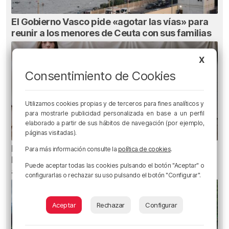
El Gobierno Vasco pide «agotar las vías» para
reunir a los menores de Ceuta con sus familias
X
Consentimiento de Cookies
Utilizamos cookies propias y de terceros para fines analíticos y
para mostrarle publicidad personalizada en base a un perfil
elaborado a partir de sus hábitos de navegación (por ejemplo,
páginas visitadas).
Planes para este fin de semana en Bilbao,
Para más información consulte la
política de cookies
.
Bizkaia y alrededores: del 30 de julio al 2 de
Puede aceptar todas las cookies pulsando el botón "Aceptar" o
agosto
configurarlas o rechazar su uso pulsando el botón "Configurar".
Aceptar
Rechazar
Configurar