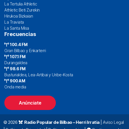
La Tertulia Athletic
Athletic Beti Zurekin
Hirukoa Bizkaian
La Traviata
La Santa Misa
Frecuencias
100.4 FM
Gran Bilbao y Enkarterri
107.1 FM
Durangaldea
98.6 FM
Busturialdea, Lea-Artibai y Uribe-Kosta
900 AM
Onda media
Anúnciate
© 2026
Radio Popular de Bilbao – Herri Irratia
|
Aviso Legal