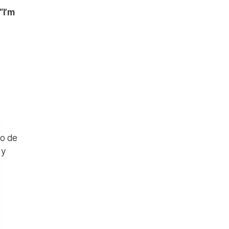
“I’m
ro de
 y