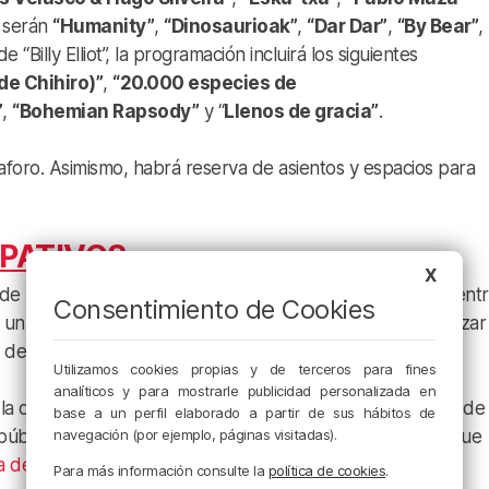
s serán
“Humanity”
,
“Dinosaurioak”
,
“Dar Dar”
,
“By Bear”
,
 “Billy Elliot”, la programación incluirá los siguientes
 de Chihiro)”
,
“20.000 especies de
”
,
“Bohemian Rapsody”
y “
Llenos de gracia”
.
 aforo. Asimismo, habrá reserva de asientos y espacios para
PATIVOS
X
e la iniciativa cultural “Un verano de cine” se enmarca dent
Consentimiento de Cookies
, un proceso abierto que permite a las y los bilbaínos realizar
del presupuesto anual del Consistorio.
Utilizamos cookies propias y de terceros para fines
analíticos y para mostrarle publicidad personalizada en
 oferta cultural los barrios de la Villa durante los meses de
base a un perfil elaborado a partir de sus hábitos de
navegación (por ejemplo, páginas visitadas).
 públicos y accesibles para todas las personas, objetivos que
ra de Bilbao 2023-2033
.
Para más información consulte la
política de cookies
.