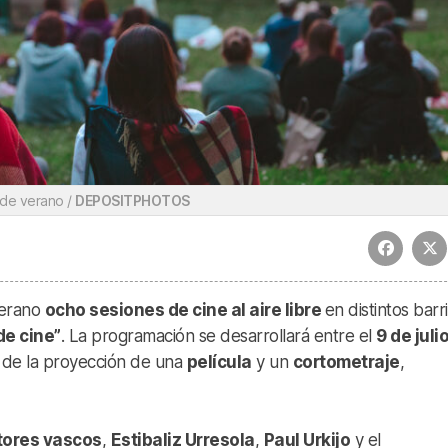
 de verano /
DEPOSITPHOTOS
verano
ocho sesiones de cine al aire libre
en distintos barr
de cine”
. La programación se desarrollará entre el
9 de julio
ás de la proyección de una
película
y un
cortometraje
,
ctores vascos
,
Estibaliz Urresola
,
Paul Urkijo
y el