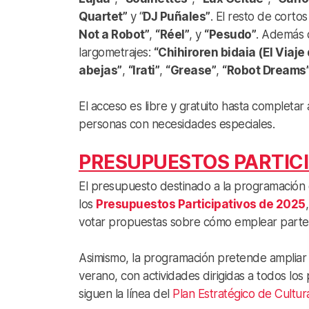
Quartet”
y “
DJ Puñales”
. El resto de corto
Not a Robot”
,
“Réel”
, y
“Pesudo”
. Además de
largometrajes:
“Chihiroren bidaia (El Viaje
abejas”
,
“Irati”
,
“Grease”
,
“Robot Dreams
El acceso es libre y gratuito hasta completar
personas con necesidades especiales.
PRESUPUESTOS PARTICI
El presupuesto destinado a la programación d
los
Presupuestos Participativos de 2025
votar propuestas sobre cómo emplear parte 
Asimismo, la programación pretende ampliar la
verano, con actividades dirigidas a todos los
siguen la línea del
Plan Estratégico de Cultu