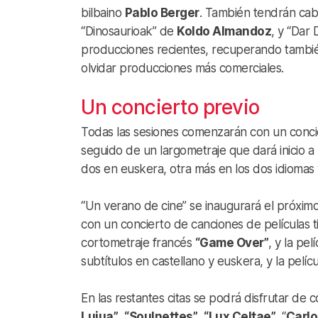
bilbaino
Pablo Berger
. También tendrán cab
“Dinosaurioak” de
Koldo Almandoz
, y “Dar
producciones recientes, recuperando también
olvidar producciones más comerciales.
Un concierto previo
Todas las sesiones comenzarán con un conci
seguido de un largometraje que dará inicio a
dos en euskera, otra más en los dos idiomas 
“Un verano de cine” se inaugurará el próxim
con un concierto de canciones de películas t
cortometraje francés
“Game Over”
, y la pel
subtítulos en castellano y euskera, y la pelícu
En las restantes citas se podrá disfrutar de 
Lujua”
,
“Soulnettes”
,
“Lux Celtae”
, “
Carlo