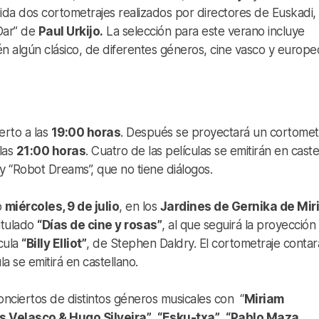
ida dos cortometrajes realizados por directores de Euskadi,
 Dar” de
Paul Urkijo.
La selección para este verano incluye
 algún clásico, de diferentes géneros, cine vasco y europeo
erto a las
19:00 horas
. Después se proyectará un cortometr
 las
21:00 horas
. Cuatro de las películas se emitirán en caste
y “Robot Dreams”, que no tiene diálogos.
o
miércoles, 9 de julio
, en los
Jardines de Gernika de Miri
itulado
“Días de cine y rosas”
, al que seguirá la proyección
ícula
“Billy Elliot”
, de Stephen Daldry. El cortometraje contar
la se emitirá en castellano.
conciertos de distintos géneros musicales con “
Miriam
s Velasco & Hugo Silveira”
,
“Esku-txa”
,
“Pablo Maza