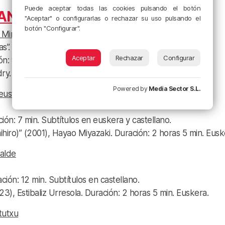
Puede aceptar todas las cookies pulsando el botón
NO DE CINE”
"Aceptar" o configurarlas o rechazar su uso pulsando el
botón "Configurar".
Miribilla
s”.
Aceptar
Rechazar
Configurar
n: 9 min. Subtítulos en euskera y castellano.
dry. Duración: 1 hora 50 min. Castellano.
Powered by
Media Sector S.L.
eusto
n: 7 min. Subtítulos en euskera y castellano.
hihiro)” (2001), Hayao Miyazaki. Duración: 2 horas 5 min. Eusk
alde
ión: 12 min. Subtítulos en castellano.
3), Estibaliz Urresola. Duración: 2 horas 5 min. Euskera.
tutxu