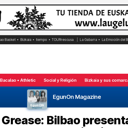
bao Basket
Bizkaia
tiempo
TOURrescusa
La Gabarra
La Emoción del 
Bacalao • Athletic
Social y Religión
Bizkaia y sus comarc
EgunOn Magazine
t o Grease: Bilbao presen