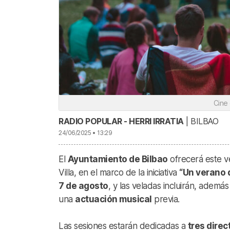
Cine
RADIO POPULAR - HERRI IRRATIA
| BILBAO
24/06/2025 • 13:29
El
Ayuntamiento de Bilbao
ofrecerá este 
Villa, en el marco de la iniciativa
“Un verano 
7 de agosto
, y las veladas incluirán, adem
una
actuación musical
previa.
Las sesiones estarán dedicadas a
tres dire