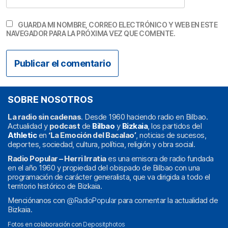
GUARDA MI NOMBRE, CORREO ELECTRÓNICO Y WEB EN ESTE
NAVEGADOR PARA LA PRÓXIMA VEZ QUE COMENTE.
SOBRE NOSOTROS
La radio sin cadenas
. Desde 1960 haciendo radio en Bilbao.
Actualidad y
podcast
de
Bilbao
y
Bizkaia
, los partidos del
Athletic
en
‘La Emoción del Bacalao’
, noticias de sucesos,
deportes, sociedad, cultura, política, religión y obra social.
Radio Popular – Herri Irratia
es una emisora de radio fundada
en el año 1960 y propiedad del obispado de Bilbao con una
programación de carácter generalista, que va dirigida a todo el
territorio histórico de Bizkaia.
Menciónanos con
@RadioPopular
para comentar la actualidad de
Bizkaia.
Fotos en colaboración con
Depositphotos