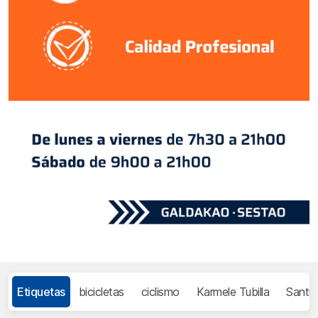
Etiquetas
bicicletas
ciclismo
Karmele Tubilla
Santur