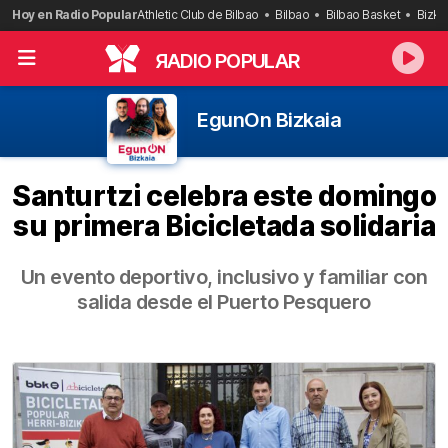
Saltar
Hoy en Radio Popular
Athletic Club de Bilbao
Bilbao
Bilbao Basket
Bizka
al
contenido
R
ADIO POPULAR
EgunOn Bizkaia
Santurtzi celebra este domingo
su primera Bicicletada solidaria
Un evento deportivo, inclusivo y familiar con
salida desde el Puerto Pesquero