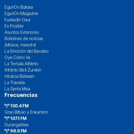
EgunOn Bizkaia
EgunOn Magazine
Euskadin Gaur
Es Posible
Asuntos Exteriores
Boletines de noticias
¡Música, maestra!
La Emoción del Bacalao
Oye Cómo Va
La Tertulia Athletic
Athletic Beti Zurekin
Hirukoa Bizkaian
La Traviata
La Santa Misa
Frecuencias
100.4 FM
Gran Bilbao y Enkarterri
107.1 FM
Durangaldea
98.6 FM